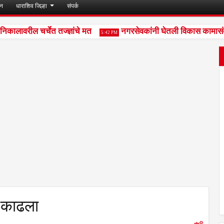
जन
धाराशिव जिल्हा
संपर्क
ावरील चर्चेत तज्ज्ञांचे मत
नगरसेवकांनी घेतली विकास कामासंदर्भा
5:42 PM
र काढला