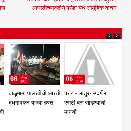
माज
आघाडीच्यावतीने परंडा येथे सामूहिक वाचन
06
06
06
Aug
Aug
2026
2026
ती,
प्रवेश परीक्षांतील
नगरसेवकांनी घेतली
बाळू
ा
टक्केवारी आणि
विकास कामासंदर्भात
दुधगा
पर्सेंटाइलचा फरक समजून
उपविभागीय अधिकाऱ्यांची
घेणे गरजेचे; CET
भेट
निकालावरील चर्चेत