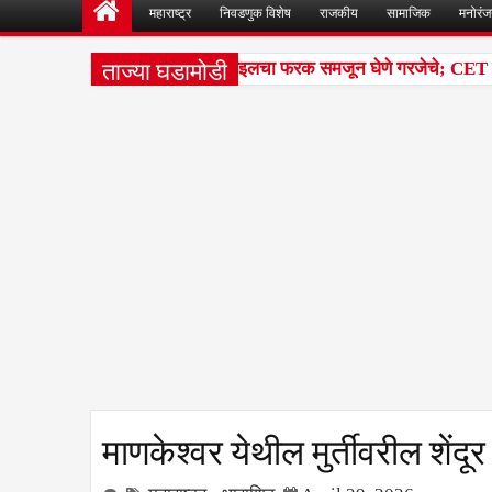
महाराष्ट्र
निवडणुक विशेष
राजकीय
सामाजिक
मनोरं
ताज्या घडामोडी
श परीक्षांतील टक्केवारी आणि पर्सेंटाइलचा फरक समजून घेणे गरजेचे; CET निकाल
माणकेश्वर येथील मुर्तीवरील शेंदू