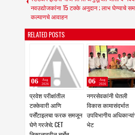
नवउद्योजकांना 15 टक्के अनुदान ; लाभ घेण्याचे स
कल्याणचे आवाहन
RELATED POSTS
06
06
Aug
Aug
2026
2026
रात्री सात ते नऊ पर्यंत
कृषिउत्पन्न बाजार समि
मोबाईल व टीव्ही बंद,
तुळजापूर ज्वारी व गहू य
अर्चनाताई पाटील यांच्या
पिकास उच्चांकी भाव
नाविन्यपूर्ण उपक्रमास
पालकांचा प्रतिसाद