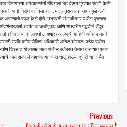
तत्व विभागाच्या अधिकाऱ्यांनी मंदिराला भेट देऊन प्रत्यक्ष पाहणी केली
जारी यांनी विरोध दर्शविला होता. मात्र पुरातत्त्वज्ञ सागर मुंडे यांनी
श्यक असल्याचे स्पष्ट केले होते. छत्रपती संभाजीनगर येथील पुरातत्व
्गदर्शनाखाली अत्यंत काळजीपूर्वक आणि शास्त्रीय पद्धतीने शेंदूर
धारण तीन दिवसांचा कालावधी लागणार असल्याची माहिती अधिकाऱ्यांनी
े यासाठी उपविभागीय पोलिस अधिकारी अनिल चोरमले, परंडा येथील
्रवीण शिरसाट यांच्यासह मोठा पोलीस बंदोबस्त तैनात करण्यात आला
ाढण्याचे काम सकाळी दहाच्या आसपास चालू होऊन दुपारी चार पर्यंत
Previous
द्ध
शिवाजी कोण होता या पुस्तकाचे वंचित बहुजन