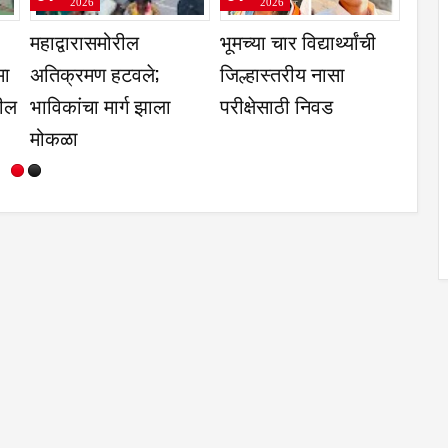
2026
2026
2026
ळवाडी येथे महिला
2 आरोपीना सोमवारपर्यंत
एका शिवेवरील
मसंघ सभा संपन्न
वाढीव पोलिस कोठडी
शेजारील गावा
असमान का- स
दुधगांवकर