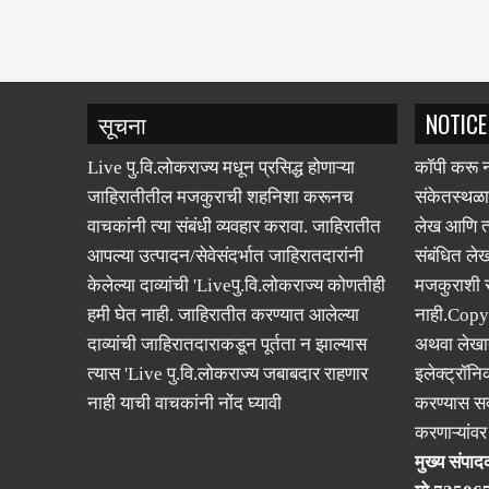
सूचना
NOTICE
Live पु.वि.लोकराज्य मधून प्रसिद्ध होणाऱ्या
कॉपी करू न
जाहिरातीतील मजकुराची शहनिशा करूनच
संकेतस्थळा
वाचकांनी त्या संबंधी व्यवहार करावा. जाहिरातीत
लेख आणि त्
आपल्या उत्पादन/सेवेसंदर्भात जाहिरातदारांनी
संबंधित लेख
केलेल्या दाव्यांची 'Liveपु.वि.लोकराज्य कोणतीही
मजकुराशी
हमी घेत नाही. जाहिरातीत करण्यात आलेल्या
नाही.Copy
दाव्यांची जाहिरातदाराकडून पूर्तता न झाल्यास
अथवा लेखात
त्यास 'Live पु.वि.लोकराज्य जबाबदार राहणार
इलेक्ट्रॉनि
नाही याची वाचकांनी नोंद घ्यावी
करण्यास सक
करणाऱ्यांव
मुख्य संपादक