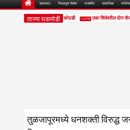
महाराष्ट्र
निवडणुक विशेष
राजकीय
सामाजिक
मनोरं
ताज्या घडामोडी
रोपीना सोमवारपर्यंत वाढीव पोलिस कोठडी
एका शिवेवरील दोन शेजार
5:10 PM
तुळजापूरमध्ये धनशक्ती विरुद्ध 