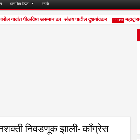
जन
धाराशिव जिल्हा
संपर्क
ील गावांत पीकविमा असमान का- संजय पाटील दुधगांवकर
महाद्वारास
5:10 PM
जनशक्ती निवडणूक झाली- काँग्रेस