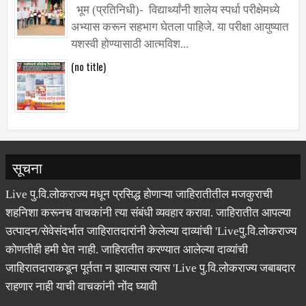
भूम (प्रतिनिधी)- विद्यार्थ्यांनी शालेय स्पर्धा परीक्षेमध्ये
अभ्यास करून सहभाग घेतला पाहिजे. या परीक्षा आयुष्यात
यशस्वी होण्यासाठी आत्मविश...
(no title)
सूचना
Live पु.वि.लोकराज्य मधून प्रसिद्ध होणाऱ्या जाहिरातीतील मजकुराची
शहनिशा करूनच वाचकांनी त्या संबंधी व्यवहार करावा. जाहिरातीत आपल्या
उत्पादन/सेवेसंदर्भात जाहिरातदारांनी केलेल्या दाव्यांची 'Liveपु.वि.लोकराज्य
कोणतीही हमी घेत नाही. जाहिरातीत करण्यात आलेल्या दाव्यांची
जाहिरातदाराकडून पूर्तता न झाल्यास त्यास 'Live पु.वि.लोकराज्य जबाबदार
राहणार नाही याची वाचकांनी नोंद घ्यावी