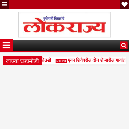
ताज्या घडामोडी
ारपर्यंत वाढीव पोलिस कोठडी
एका शिवेवरील दोन शेजारील गावांत प
5:10 PM
काटे तपासणीचा प्रश्न ऐरणीवर; मापनशास्त्र विभागाच्या कार्यपद्धतीवर नागरिका