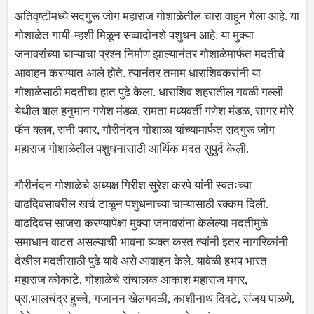
अतिवृष्टीमध्ये सदगुरू जोग महाराज गोशाळेतील चारा वाहून गेला आहे. या
गोशाळेत गायी-म्हशी मिळून सव्वादोनशे पशुधन आहे. या मुक्या
जनावरांच्या चाऱ्याचा प्रश्न निर्माण झाल्यानंतर गोशाळेमार्फत मदतीचे
आवाहन करण्यात आले होते. त्यानंतर तमाम धाराशिवकरांनी या
गोशाळेसाठी मदतीचा हात पुढे केला. धाराशिव शहरातील गवळी गल्ली
येथील बाल हनुमान गणेश मंडळ, समता मध्यवर्ती गणेश मंडळ, सागर मोरे
फॅन क्लब, सनी पवार, गौरीनंदन गोशाळा यांच्यामार्फत सदगुरू जोग
महाराज गोशाळेतील पशुधनासाठी आर्थिक मदत सुपुर्द केली.
गौरीनंदन गोशाळेचे अध्यक्ष गिरीश सुरेश करपे यांनी स्वतःच्या
वाढदिवसावरील खर्च टाळून पशुधनाच्या चाऱ्यासाठी रक्कम दिली.
वाढदिवस साजरा करण्यापेक्षा मुक्या जनावरांना केलेल्या मदतीमुळे
समाधान वाटत असल्याची भावना व्यक्त करत त्यांनी इतर नागरिकांनी
देखील मदतीसाठी पुढे यावे असे आवाहन केले. यावेळी हभप भारत
महाराज कोकाटे, गोशाळेचे संचालक आकाश महाराज मगर,
प्रा.भालचंद्र हुच्चे, गजानन खेलगवळी, काशीनाथ दिवटे, संजय पाळणे,