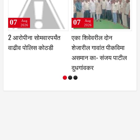
07
07
g
Aug
Aug
6
2026
2026
ा सोमवारपर्यंत
एका शिवेवरील दोन
महाद्वारासमोर
ोलिस कोठडी
शेजारील गावांत पीकविमा
हटवले; भाविकां
असमान का- संजय पाटील
झाला मोकळा
दुधगांवकर