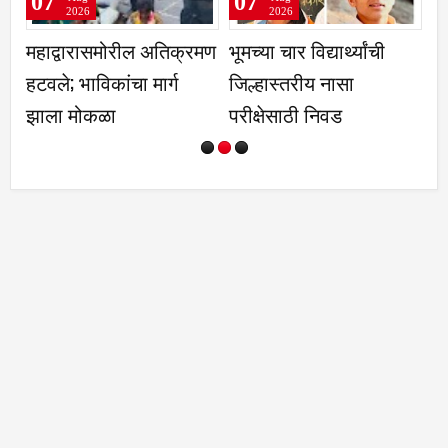
07
07
2026
2026
क्रमण
भूमच्या चार विद्यार्थ्यांची
धाराशीव रिपब्लिकन सेनेच्या
जिल्हास्तरीय नासा
जिल्हा बैठकीत नवीन
परीक्षेसाठी निवड
पदाधिकाऱ्यांची निवड