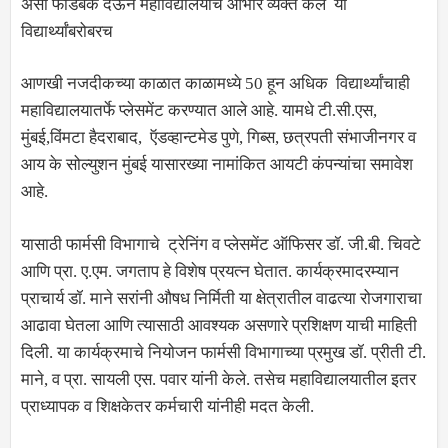
असा फीडबॅक देऊन महाविद्यालयाचे आभार व्यक्त केले या
विद्यार्थ्यांबरोबरच
आणखी नजदीकच्या काळात काळामध्ये 50 हून अधिक विद्यार्थ्यांचाही
महाविद्यालयातर्फे प्लेसमेंट करण्यात आले आहे. यामधे टी.सी.एस,
मुंबई,विंमटा हैदराबाद, ऍडव्हान्टमेड पुणे, गिब्स, छत्रपती संभाजीनगर व
आय के सोल्युशन मुंबई यासारख्या नामांकित आयटी कंपन्यांचा समावेश
आहे.
यासाठी फार्मसी विभागाचे ट्रेनिंग व प्लेसमेंट ऑफिसर डॉ. जी.बी. चिवटे
आणि प्रा. ए.एम. जगताप हे विशेष प्रयत्न घेतात. कार्यक्रमादरम्यान
प्राचार्य डॉ. माने सरांनी औषध निर्मिती या क्षेत्रातील वाढत्या रोजगाराचा
आढावा घेतला आणि त्यासाठी आवश्यक असणारे प्रशिक्षण याची माहिती
दिली. या कार्यक्रमाचे नियोजन फार्मसी विभागाच्या प्रमुख डॉ. प्रीती टी.
माने, व प्रा. सायली एस. पवार यांनी केले. तसेच महाविद्यालयातील इतर
प्राध्यापक व शिक्षकेतर कर्मचारी यांनीही मदत केली.