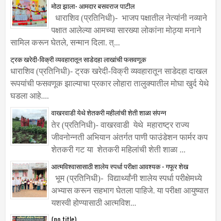
मोठा झाला- आमदार बसवराज पाटील
धाराशिव (प्रतिनिधी)- भाजप पक्षातील नेत्यांनी नव्याने
पक्षात आलेल्या आमच्या सारख्या लोकांना मोठ्या मनाने
सामिल करून घेतले, सन्मान दिला. त्...
ट्रक खरेदी-विक्री व्यवहारातून साडेदहा लाखांची फसवणूक
धाराशिव (प्रतिनिधी)- ट्रक खरेदी-विक्री व्यवहारातून साडेदहा दाखल
रूपयांची फसवणूक झाल्याचा प्रकार लोहारा तालुक्यातील मोघा खुर्द येथे
घडला आहे....
वाखरवाडी येथे शेतकरी महीलांची शेती शाळा संपन्न
तेर (प्रतिनिधी)- वाखरवाडी येथे महाराष्ट्र राज्य
जीवनोन्नती अभियान अंतर्गत पाणी फाउंडेशन फार्मर कप
शेतकरी गट या शेतकरी महिलांची शेती शाळा ...
आत्मविश्वासासाठी शालेय स्पर्धा परीक्षा आवश्यक - गफूर शेख
भूम (प्रतिनिधी)- विद्यार्थ्यांनी शालेय स्पर्धा परीक्षेमध्ये
अभ्यास करून सहभाग घेतला पाहिजे. या परीक्षा आयुष्यात
यशस्वी होण्यासाठी आत्मविश...
(no title)