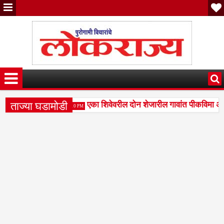
ताज्या घडामोडी
ाढीव पोलिस कोठडी
एका शिवेवरील दोन शेजारील गावांत पीकविमा अस
5:10 PM
चा प्रश्न ऐरणीवर; मापनशास्त्र विभागाच्या कार्यपद्धतीवर नागरिकांचे प्रश्नच