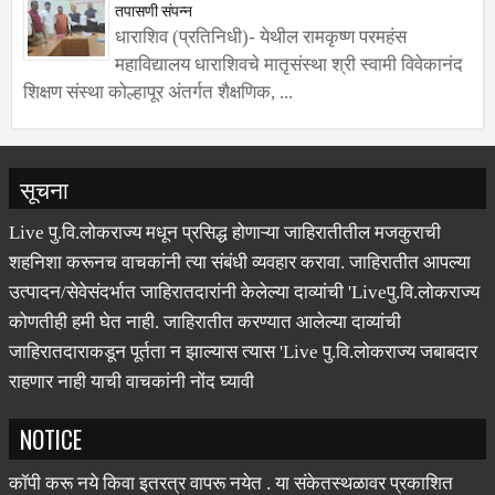
तपासणी संपन्न
धाराशिव (प्रतिनिधी)- येथील रामकृष्ण परमहंस
महाविद्यालय धाराशिवचे मातृसंस्था श्री स्वामी विवेकानंद
शिक्षण संस्था कोल्हापूर अंतर्गत शैक्षणिक, ...
सूचना
Live पु.वि.लोकराज्य मधून प्रसिद्ध होणाऱ्या जाहिरातीतील मजकुराची
शहनिशा करूनच वाचकांनी त्या संबंधी व्यवहार करावा. जाहिरातीत आपल्या
उत्पादन/सेवेसंदर्भात जाहिरातदारांनी केलेल्या दाव्यांची 'Liveपु.वि.लोकराज्य
कोणतीही हमी घेत नाही. जाहिरातीत करण्यात आलेल्या दाव्यांची
जाहिरातदाराकडून पूर्तता न झाल्यास त्यास 'Live पु.वि.लोकराज्य जबाबदार
राहणार नाही याची वाचकांनी नोंद घ्यावी
NOTICE
कॉपी करू नये किवा इतरत्र वापरू नयेत . या संकेतस्थळावर प्रकाशित