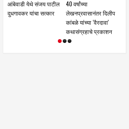
आंबेवाडी येथे संजय पाटील
40 वर्षांच्या
वन
दुधगावकर यांचा सत्कार
लेखनप्रवासानंतर दिलीप
जी
कांबळे यांच्या ‌‘वैरदावा'
आध
कथासंग्रहाचे प्रकाशन
स
कर
य