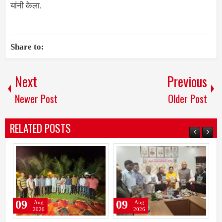
यांनी केला.
Share to:
Next
Previous
Newer Post
Older Post
RELATED POSTS
09
09
Aug
Aug
2026
2026