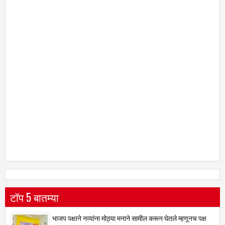
टॉप 5 बातम्या
भाजप पक्षाने नव्यांना मोठ्या मनाने सामील करून घेतले म्हणूनच पक्ष