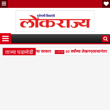
ताज्या घडामोडी
ंजय पाटील दुधगावकर यांचा सत्कार
40 वर्षांच्या लेखनप्रवासानंतर दि
5:28 PM
महामंडळाला बळकटी द्या- राजभाऊ पाकले
वक्तृत्व स्पर्धेत रामकृष्ण प
3:49 PM