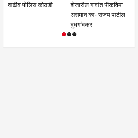
वाढीव पोलिस कोठडी
शेजारील गावांत पीकविमा
हट
असमान का- संजय पाटील
झ
दुधगांवकर