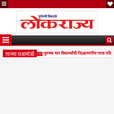
ताज्या घडामोडी
मार्ग झाला मोकळा
भूमच्या चार विद्यार्थ्यांची जिल्हास्तरीय नासा परीक्षे
4:41 PM
; शिस्तभंग कारवाईची मागणी