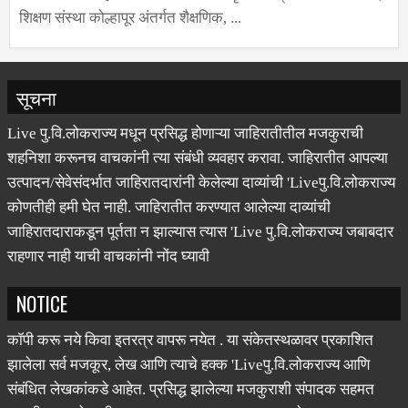
महाविद्यालय धाराशिवचे मातृसंस्था श्री स्वामी विवेकानंद
शिक्षण संस्था कोल्हापूर अंतर्गत शैक्षणिक, ...
सूचना
Live पु.वि.लोकराज्य मधून प्रसिद्ध होणाऱ्या जाहिरातीतील मजकुराची
शहनिशा करूनच वाचकांनी त्या संबंधी व्यवहार करावा. जाहिरातीत आपल्या
उत्पादन/सेवेसंदर्भात जाहिरातदारांनी केलेल्या दाव्यांची 'Liveपु.वि.लोकराज्य
कोणतीही हमी घेत नाही. जाहिरातीत करण्यात आलेल्या दाव्यांची
जाहिरातदाराकडून पूर्तता न झाल्यास त्यास 'Live पु.वि.लोकराज्य जबाबदार
राहणार नाही याची वाचकांनी नोंद घ्यावी
NOTICE
कॉपी करू नये किवा इतरत्र वापरू नयेत . या संकेतस्थळावर प्रकाशित
झालेला सर्व मजकूर, लेख आणि त्याचे हक्क 'Liveपु.वि.लोकराज्य आणि
संबंधित लेखकांकडे आहेत. प्रसिद्ध झालेल्या मजकुराशी संपादक सहमत