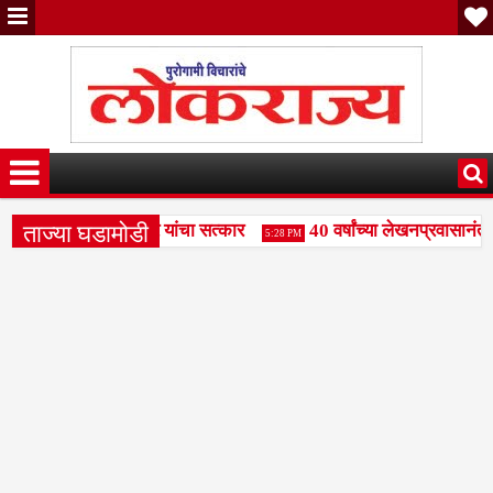
ताज्या घडामोडी
े संजय पाटील दुधगावकर यांचा सत्कार
40 वर्षांच्या लेखनप्रवासानंतर 
5:28 PM
र महामंडळाला बळकटी द्या- राजभाऊ पाकले
वक्तृत्व स्पर्धेत रामकृष्
3:49 PM