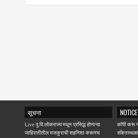
सूचना
NOTICE
Live पु.वि.लोकराज्य मधून प्रसिद्ध होणाऱ्या
कॉपी करू न
जाहिरातीतील मजकुराची शहनिशा करूनच
संकेतस्थळा