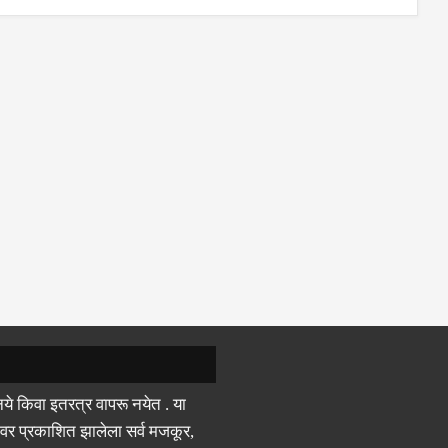
ये किवा इतरत्र वापरू नयेत . या
वर प्रकाशित झालेला सर्व मजकूर,