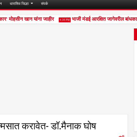
जन
धाराशिव जिल्हा
संपर्क
ार' मोहसीन खान यांना जाहीर
भाजी मंडई आरक्षित जागेवरील बांधकाम थ
4:39 PM
र आत्मसात करावेत- डॉ.मैनाक घोष