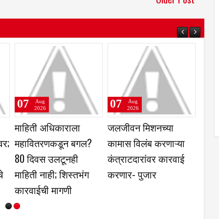
07
07
Aug
Aug
2026
2026
‌‘सलिमभाई
भाजी मंडई आरक्षित
तुळजापूरात वजन काटे
्न पुरस्कार'
जागेवरील बांधकाम
तपासणीचा प्रश्न ऐरणीव
ांना जाहीर
थांबवावे, नगर परिषदेची
मापनशास्त्र विभागाच्या
नोटीस
कार्यपद्धतीवर नागरिकांच
प्रश्नचिन्ह