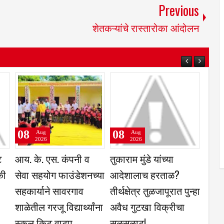
Previous
शेतकऱ्यांचे रास्तारोका आंदोलन
08
08
Aug
Aug
2026
2026
राष्ट्रीय सेवा योजनेच्या
धाराशिव येथे 11 ऑगस्ट
ेश व
स्वयंसेवकांकडुन
रोजी तेरणा अभियांत्रिकी
े वाटप
समाजसेवेचे वैश्विक कार्य
महाविद्याल येथे पंडित
घडते- संचालक डॉ.
दीनदयाल उपाध्याय
सोमिनाथ खाडे
रोजगार मेळावा