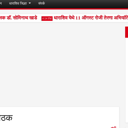
जन
धाराशिव जिल्हा
संपर्क
लक डॉ. सोमिनाथ खाडे
धाराशिव येथे 11 ऑगस्ट रोजी तेरणा अभियांत्रिक
4:54 PM
बैठक