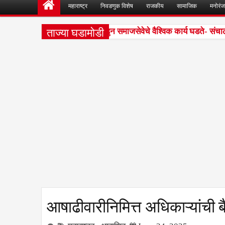
महाराष्ट्र
निवडणुक विशेष
राजकीय
सामाजिक
मनोरं
ताज्या घडामोडी
्ट्रीय सेवा योजनेच्या स्वयंसेवकांकडुन समाजसेवेचे वैश्विक कार्य घडते- संचा
आषाढीवारीनिमित्त अधिकाऱ्यांची 