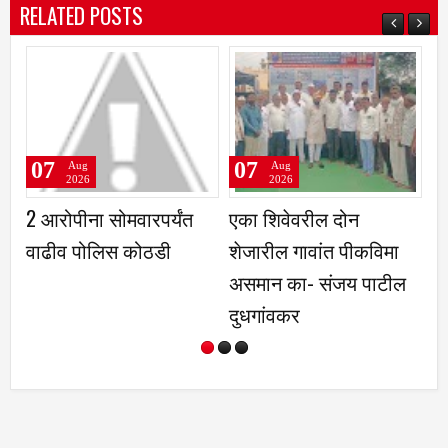
RELATED POSTS
07
07
ug
Aug
Aug
26
2026
2026
ना सोमवारपर्यंत
एका शिवेवरील दोन
महाद्वारासमो
पोलिस कोठडी
शेजारील गावांत पीकविमा
हटवले; भाविका
असमान का- संजय पाटील
झाला मोकळा
दुधगांवकर