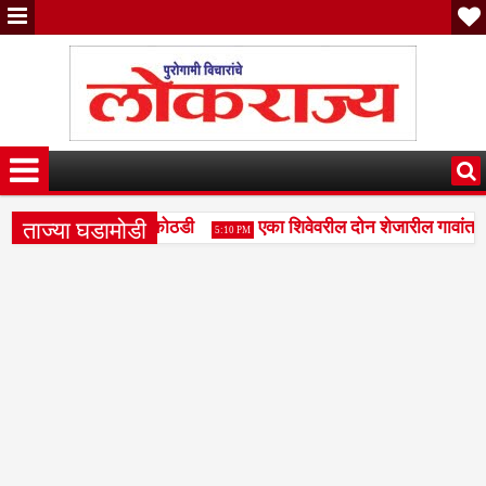
ताज्या घडामोडी
ारपर्यंत वाढीव पोलिस कोठडी
एका शिवेवरील दोन शेजारील गावांत 
5:10 PM
काटे तपासणीचा प्रश्न ऐरणीवर; मापनशास्त्र विभागाच्या कार्यपद्धतीवर नागरिका