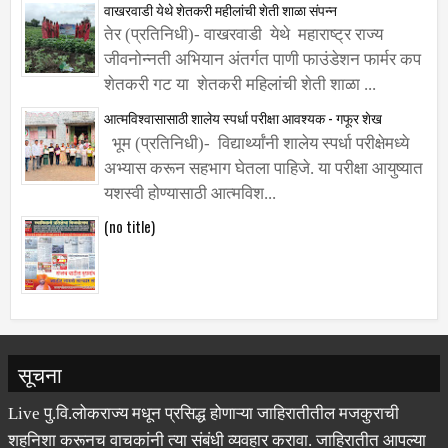
वाखरवाडी येथे शेतकरी महीलांची शेती शाळा संपन्न
तेर (प्रतिनिधी)- वाखरवाडी येथे महाराष्ट्र राज्य
जीवनोन्नती अभियान अंतर्गत पाणी फाउंडेशन फार्मर कप
शेतकरी गट या शेतकरी महिलांची शेती शाळा ...
आत्मविश्वासासाठी शालेय स्पर्धा परीक्षा आवश्यक - गफूर शेख
भूम (प्रतिनिधी)- विद्यार्थ्यांनी शालेय स्पर्धा परीक्षेमध्ये
अभ्यास करून सहभाग घेतला पाहिजे. या परीक्षा आयुष्यात
यशस्वी होण्यासाठी आत्मविश...
(no title)
सूचना
Live पु.वि.लोकराज्य मधून प्रसिद्ध होणाऱ्या जाहिरातीतील मजकुराची
शहनिशा करूनच वाचकांनी त्या संबंधी व्यवहार करावा. जाहिरातीत आपल्या