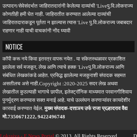
उत्पादन/सेवेसंदर्भात जाहिरातदारांनी केलेल्या दाव्यांची 'Liveपु.वि.लोकराज्य
कोणतीही हमी घेत नाही. जाहिरातीत करण्यात आलेल्या दाव्यांची
जाहिरातदाराकडून पूर्तता न झाल्यास त्यास 'Live पु.वि.लोकराज्य जबाबदार
राहणार नाही याची वाचकांनी नोंद घ्यावी
NOTICE
कॉपी करू नये किवा इतरत्र वापरू नयेत . या संकेतस्थळावर प्रकाशित
झालेला सर्व मजकूर, लेख आणि त्याचे हक्क 'Liveपु.वि.लोकराज्य आणि
संबंधित लेखकांकडे आहेत. प्रसिद्ध झालेल्या मजकुराशी संपादक सहमत
असतीलच असे नाही.Copyright :2020-2025 सदर लेख अथवा
लेखातील कुठल्याही भागाचे छापील, इलेक्ट्रॉनिक माध्यमात परवानगीशिवाय
पुनर्मुद्रण करण्यास सक्त मनाई आहे. याचे उल्लंघन करणाऱ्यांवर कायदेशीर
कारवाई करण्यात येईल.
मुख्य संपादक-दत्ताञय उर्फ राजा प्रल्हादराव वैद्य
मो.7350671222, 9422496748
Lokrajya - E News Portal
© 2013. All Rights Reserved.
D