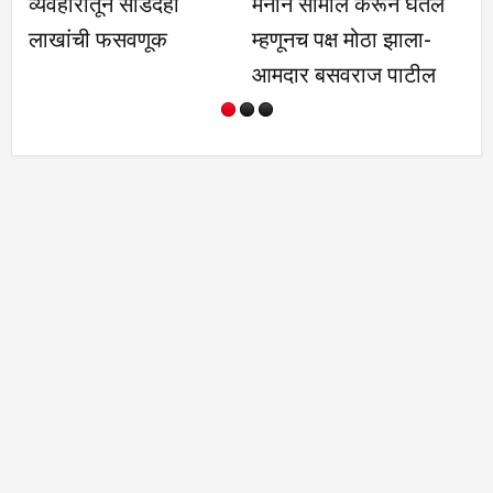
व्यवहारातून साडेदहा
मनाने सामील करून घेतले
स्
लाखांची फसवणूक
म्हणूनच पक्ष मोठा झाला-
ग
आमदार बसवराज पाटील