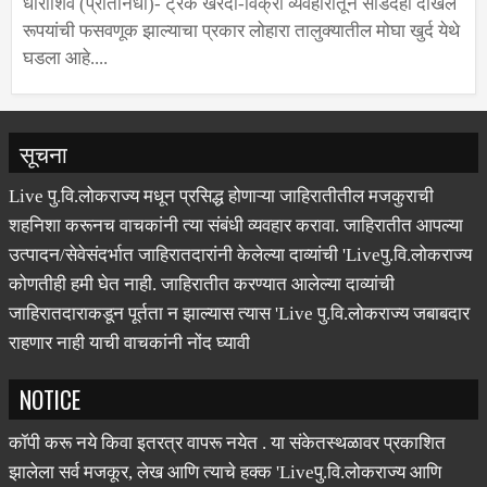
धाराशिव (प्रतिनिधी)- ट्रक खरेदी-विक्री व्यवहारातून साडेदहा दाखल
रूपयांची फसवणूक झाल्याचा प्रकार लोहारा तालुक्यातील मोघा खुर्द येथे
घडला आहे....
सूचना
Live पु.वि.लोकराज्य मधून प्रसिद्ध होणाऱ्या जाहिरातीतील मजकुराची
शहनिशा करूनच वाचकांनी त्या संबंधी व्यवहार करावा. जाहिरातीत आपल्या
उत्पादन/सेवेसंदर्भात जाहिरातदारांनी केलेल्या दाव्यांची 'Liveपु.वि.लोकराज्य
कोणतीही हमी घेत नाही. जाहिरातीत करण्यात आलेल्या दाव्यांची
जाहिरातदाराकडून पूर्तता न झाल्यास त्यास 'Live पु.वि.लोकराज्य जबाबदार
राहणार नाही याची वाचकांनी नोंद घ्यावी
NOTICE
कॉपी करू नये किवा इतरत्र वापरू नयेत . या संकेतस्थळावर प्रकाशित
झालेला सर्व मजकूर, लेख आणि त्याचे हक्क 'Liveपु.वि.लोकराज्य आणि