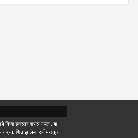
ये किवा इतरत्र वापरू नयेत . या
वर प्रकाशित झालेला सर्व मजकूर,