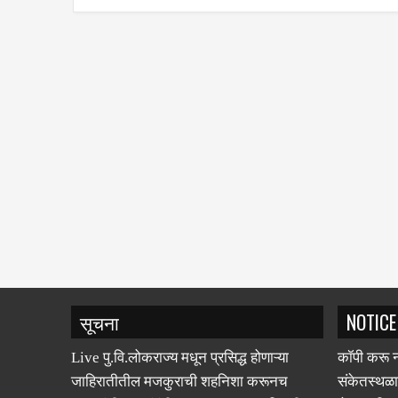
सूचना
NOTICE
Live पु.वि.लोकराज्य मधून प्रसिद्ध होणाऱ्या
कॉपी करू न
जाहिरातीतील मजकुराची शहनिशा करूनच
संकेतस्थळा