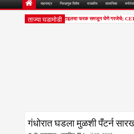
महाराष्ट्र
निवडणुक विशेष
राजकीय
सामाजिक
मनोरं
ताज्या घडामोडी
वेश परीक्षांतील टक्केवारी आणि पर्सेंटाइलचा फरक समजून घेणे गरजेचे; CET निक
गंधोरात घडला मुळशी पँटर्न सारख