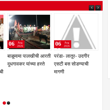
06
06
Aug
Aug
2026
2026
ार समिती,
प्रवेश परीक्षांतील
नगरसेवकांनी घेतली
व गहू या
टक्केवारी आणि
विकास कामासंदर्भात
 भाव
पर्सेंटाइलचा फरक समजून
उपविभागीय अधिकाऱ्यांची
घेणे गरजेचे; CET
भेट
निकालावरील चर्चेत
तज्ज्ञांचे मत