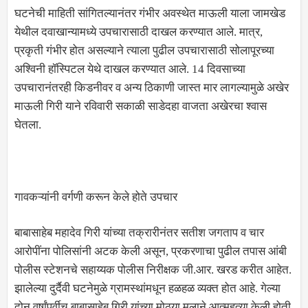
घटनेची माहिती सांगितल्यानंतर गंभीर अवस्थेत माऊली याला जामखेड
येथील दवाखान्यामध्ये उपचारासाठी दाखल करण्यात आले. मात्र,
प्रकृती गंभीर होत असल्याने त्याला पुढील उपचारासाठी सोलापूरच्या
अश्विनी हॉस्पिटल येथे दाखल करण्यात आले. 14 दिवसाच्या
उपचारानंतरही किडनीवर व अन्य ठिकाणी जास्त मार लागल्यामुळे अखेर
माऊली गिरी याने रविवारी सकाळी साडेदहा वाजता अखेरचा श्वास
घेतला.
गावकऱ्यांनी वर्गणी करून केले होते उपचार
बाबासाहेब महादेव गिरी यांच्या तक्रारीनंतर सतीश जगताप व चार
आरोपींना पोलिसांनी अटक केली असून, प्रकरणाचा पुढील तपास आंबी
पोलीस स्टेशनचे सहाय्यक पोलीस निरीक्षक जी.आर. खरड करीत आहेत.
झालेल्या दुर्दैवी घटनेमुळे ग्रामस्थांमधून हळहळ व्यक्त होत आहे. गेल्या
दोन वर्षांपूर्वीच बाबासाहेब गिरी यांच्या मोठ्या मुलाने आत्महत्या केली होती.