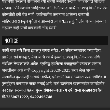
Live पु.वि.लोकराज्य मधून प्रसिद्ध होणाऱ्या जाहिरातीतील मजकुराची
शहनिशा करूनच वाचकांनी त्या संबंधी व्यवहार करावा. जाहिरातीत आपल्या
उत्पादन/सेवेसंदर्भात जाहिरातदारांनी केलेल्या दाव्यांची 'Liveपु.वि.लोकराज्य
कोणतीही हमी घेत नाही. जाहिरातीत करण्यात आलेल्या दाव्यांची
जाहिरातदाराकडून पूर्तता न झाल्यास त्यास 'Live पु.वि.लोकराज्य जबाबदार
राहणार नाही याची वाचकांनी नोंद घ्यावी
NOTICE
कॉपी करू नये किवा इतरत्र वापरू नयेत . या संकेतस्थळावर प्रकाशित
झालेला सर्व मजकूर, लेख आणि त्याचे हक्क 'Liveपु.वि.लोकराज्य आणि
संबंधित लेखकांकडे आहेत. प्रसिद्ध झालेल्या मजकुराशी संपादक सहमत
असतीलच असे नाही.Copyright :2020-2025 सदर लेख अथवा
लेखातील कुठल्याही भागाचे छापील, इलेक्ट्रॉनिक माध्यमात परवानगीशिवाय
पुनर्मुद्रण करण्यास सक्त मनाई आहे. याचे उल्लंघन करणाऱ्यांवर कायदेशीर
कारवाई करण्यात येईल.
मुख्य संपादक-दत्ताञय उर्फ राजा प्रल्हादराव वैद्य
मो.7350671222, 9422496748