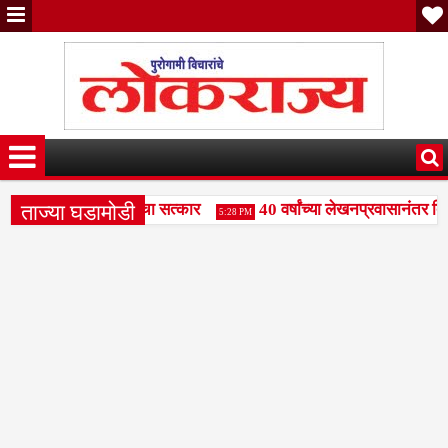
ताज्या घडामोडी
जय पाटील दुधगावकर यांचा सत्कार
40 वर्षांच्या लेखनप्रवासानंतर दिली
5:28 PM
ामंडळाला बळकटी द्या- राजभाऊ पाकले
वक्तृत्व स्पर्धेत रामकृष्ण परम
3:49 PM