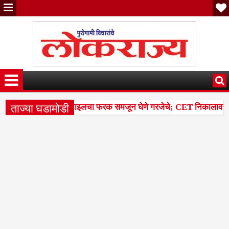
ताज्या घडामोडी
ांतील टक्केवारी आणि पर्सेंटाइलचा फरक समजून घेणे गरजेचे; CET निकालावरील चर
ळलेल्या 14 मंडळांसह 43 मंडळांना पिक कापणी प्रयोगाद्वारे देण्यासंदर्भात सु