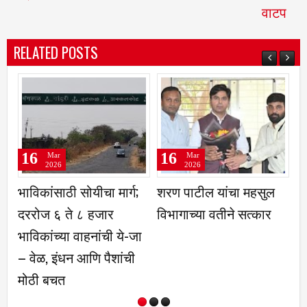
वाटप
RELATED POSTS
16
16
Mar
Mar
Mar
2026
2026
2026
ांसाठी सोयीचा मार्ग;
शरण पाटील यांचा महसुल
इंडिया वादो
ज ६ ते ८ हजार
विभागाच्या वतीने सत्कार
फेडेरेशनच्
ांच्या वाहनांची ये-जा
बेल्ट ग्रेडे
ळ, इंधन आणि पैशांची
उत्साहात
 बचत