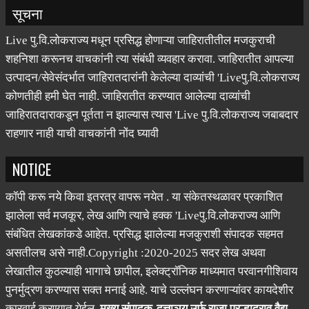
सूचना
Live पु.वि.लोकराज्य मधून प्रसिद्ध होणाऱ्या जाहिरातीतील मजकुराची
शहनिशा करूनच वाचकांनी त्या संबंधी व्यवहार करावा. जाहिरातीत आपल्या
उत्पादन/सेवेसंदर्भात जाहिरातदारांनी केलेल्या दाव्यांची 'Liveपु.वि.लोकराज्य
कोणतीही हमी घेत नाही. जाहिरातीत करण्यात आलेल्या दाव्यांची
जाहिरातदाराकडून पूर्तता न झाल्यास त्यास 'Live पु.वि.लोकराज्य जबाबदार
राहणार नाही याची वाचकांनी नोंद घ्यावी
NOTICE
कॉपी करू नये किवा इतरत्र वापरू नयेत . या संकेतस्थळावर प्रकाशित
झालेला सर्व मजकूर, लेख आणि त्याचे हक्क 'Liveपु.वि.लोकराज्य आणि
संबंधित लेखकांकडे आहेत. प्रसिद्ध झालेल्या मजकुराशी संपादक सहमत
असतीलच असे नाही.Copyright :2020-2025 सदर लेख अथवा
लेखातील कुठल्याही भागाचे छापील, इलेक्ट्रॉनिक माध्यमात परवानगीशिवाय
पुनर्मुद्रण करण्यास सक्त मनाई आहे. याचे उल्लंघन करणाऱ्यांवर कायदेशीर
कारवाई करण्यात येईल.
मुख्य संपादक-दत्ताञय उर्फ राजा प्रल्हादराव वैद्य