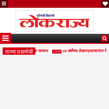
ताज्या घडामोडी
य पाटील दुधगावकर यांचा सत्कार
40 वर्षांच्या लेखनप्रवासानंतर दिलीप
5:28 PM
ामंडळाला बळकटी द्या- राजभाऊ पाकले
वक्तृत्व स्पर्धेत रामकृष्ण परम
3:49 PM