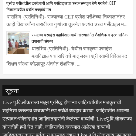
घडला आहे....
प्रवेश परीक्षांतील टक्केवारी आणि पर्सेंटाइलचा फरक समजून घेणे गरजेचे; CET
निकालावरील चर्चेत तज्ज्ञांचे मत
धाराशिव (प्रतिनिधी)- राज्याच्या CET प्रवेश परीक्षेच्या निकालानंतर
काही विद्यार्थ्यांना बारावीच्या गुणांच्या तुलनेत अत्यंत उच्च पर्सेंटाइल म...
रामकृष्ण परमहंस महाविद्यालयाची संस्थातंर्गत शैक्षणिक व प्रशासनिक
तपासणी संपन्न
धाराशिव (प्रतिनिधी)- येथील रामकृष्ण परमहंस
महाविद्यालय धाराशिवचे मातृसंस्था श्री स्वामी विवेकानंद
शिक्षण संस्था कोल्हापूर अंतर्गत शैक्षणिक, ...
सूचना
Live पु.वि.लोकराज्य मधून प्रसिद्ध होणाऱ्या जाहिरातीतील मजकुराची
शहनिशा करूनच वाचकांनी त्या संबंधी व्यवहार करावा. जाहिरातीत आपल्या
उत्पादन/सेवेसंदर्भात जाहिरातदारांनी केलेल्या दाव्यांची 'Liveपु.वि.लोकराज्य