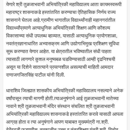
येणारे श्री तुळजाभवानी अभियांत्रिकी महाविद्यालय आता कायमस्वरूपी
महाराष्ट्र शासनाकडे हस्तांतरित करण्याचा ऐतिहासिक निर्णय राज्य
शासनाने घेतला आहे.ग्रामीण भागातील विद्यार्थ्यांनाही महानगरांतील
विद्यार्थ्यांप्रमाणे अत्याधुनिक अभियांत्रिकी शिक्षण आणि कौशल्य
विकासाच्या संधी उपलब्ध व्हाव्यात, यासाठी अत्याधुनिक प्रयोगशाळा,
नवतंत्रज्ञानाधारित अभ्यासक्रम आणि उद्योगाभिमुख प्रशिक्षण सुविधा
सुरू करण्यात येणार आहेत. या क्षेत्रातील भविष्यातील संधी पाहता
त्यासाठी लागणारे कुशल मनुष्यबळ घडविण्यासाठी आम्ही दृढनिश्चयी
असून या दिशेने सातत्याने प्रयत्नशील असल्याची माहिती आमदार
राणाजगजितसिंह पाटील यांनी दिली.
धाराशिव जिल्ह्यात शासकीय अभियांत्रिकी महाविद्यालय नसल्याने अनेक
वर्षांपासून त्याची मागणी होती.त्याअनुषंगाने आई तुळजाभवानी मातेच्या
नावाने श्री तुळजाभवानी मंदिर संस्थान संचलित श्री तुळजाभवानी
अभियांत्रिकी महाविद्यालय शासनाकडे हस्तांतरित करावे यासाठी आपला
आग्रह होता व त्या अनुषंगाने आपण याबाबत मुख्यमंत्री ना.श्री.
देवेंद्रजी फडणवीस, तत्कालीन उच्च व तंत्रशिक्षण मंत्री श्री. विनोद