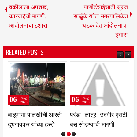
वकीलाला अपशब्द,
पाणीटंचाईसाठी सुरज
कारवाईची मागणी,
साळुंके यांचा नगरपालिकेत
आंदोलनाचा इशारा
धडक देत आंदोलनाचा
इशारा
RELATED POSTS
06
06
Aug
Aug
2026
2026
 पालखीची आरती
परंडा- लातूर- उदगीर एसटी
रात्री सात ते नऊ
यांच्या हस्ते
बस सोडण्याची मागणी
मोबाईल व टीव्ही 
अर्चनाताई पाटील