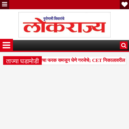
ताज्या घडामोडी
ल टक्केवारी आणि पर्सेंटाइलचा फरक समजून घेणे गरजेचे; CET निकालावरील चर्चेत
्या 14 मंडळांसह 43 मंडळांना पिक कापणी प्रयोगाद्वारे देण्यासंदर्भात सुनावण