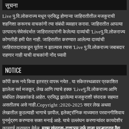
सूचना
Live पु.वि.लोकराज्य मधून प्रसिद्ध होणाऱ्या जाहिरातीतील मजकुराची
शहनिशा करूनच वाचकांनी त्या संबंधी व्यवहार करावा. जाहिरातीत आपल्या
उत्पादन/सेवेसंदर्भात जाहिरातदारांनी केलेल्या दाव्यांची 'Liveपु.वि.लोकराज्य
कोणतीही हमी घेत नाही. जाहिरातीत करण्यात आलेल्या दाव्यांची
जाहिरातदाराकडून पूर्तता न झाल्यास त्यास 'Live पु.वि.लोकराज्य जबाबदार
राहणार नाही याची वाचकांनी नोंद घ्यावी
NOTICE
कॉपी करू नये किवा इतरत्र वापरू नयेत . या संकेतस्थळावर प्रकाशित
झालेला सर्व मजकूर, लेख आणि त्याचे हक्क 'Liveपु.वि.लोकराज्य आणि
संबंधित लेखकांकडे आहेत. प्रसिद्ध झालेल्या मजकुराशी संपादक सहमत
असतीलच असे नाही.Copyright :2020-2025 सदर लेख अथवा
लेखातील कुठल्याही भागाचे छापील, इलेक्ट्रॉनिक माध्यमात परवानगीशिवाय
पुनर्मुद्रण करण्यास सक्त मनाई आहे. याचे उल्लंघन करणाऱ्यांवर कायदेशीर