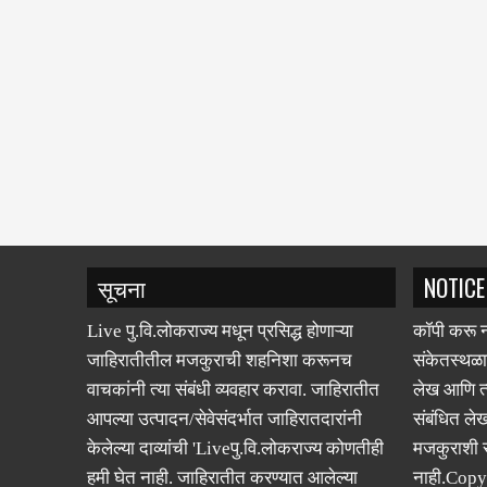
सूचना
NOTICE
Live पु.वि.लोकराज्य मधून प्रसिद्ध होणाऱ्या
कॉपी करू न
जाहिरातीतील मजकुराची शहनिशा करूनच
संकेतस्थळा
वाचकांनी त्या संबंधी व्यवहार करावा. जाहिरातीत
लेख आणि त्
आपल्या उत्पादन/सेवेसंदर्भात जाहिरातदारांनी
संबंधित लेख
केलेल्या दाव्यांची 'Liveपु.वि.लोकराज्य कोणतीही
मजकुराशी
हमी घेत नाही. जाहिरातीत करण्यात आलेल्या
नाही.Copy
दाव्यांची जाहिरातदाराकडून पूर्तता न झाल्यास
अथवा लेखात