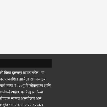
ये किवा इतरत्र वापरू नयेत . या
वर प्रकाशित झालेला सर्व मजकूर,
याचे हक्क 'Liveपु.वि.लोकराज्य आणि
कांकडे आहेत. प्रसिद्ध झालेल्या
 संपादक सहमत असतीलच असे
right :2020-2025 सदर लेख
ील कुठल्याही भागाचे छापील,