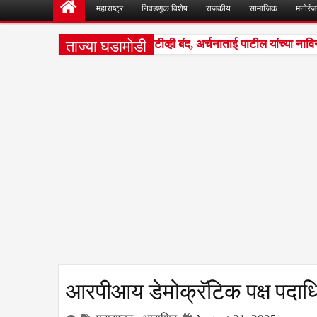
महाराष्ट्र
निवडणुक विशेष
राजकीय
सामाजिक
मनोरं
ताज्या घडामोडी
रात्री सात ते नऊ पर्यंत मोबाईल व टीव्ही बंद, अर्चनाताई पाटील यांच्या नाविन्
आरपीआय डेमोक्रॅटिक पक्ष पदाधिक