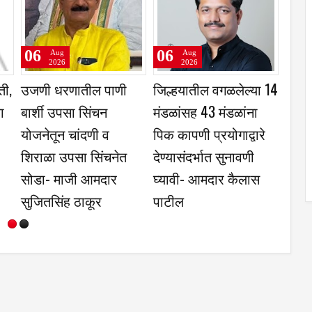
06
06
Aug
Aug
2026
2026
्या आधारे कृषी
रात्री सात ते नऊ पर्यंत
कृषिउत्पन्न बाजार स
हाराष्ट्र मॉडेल
मोबाईल व टीव्ही बंद,
तुळजापूर ज्वारी व गह
ातळीवर
अर्चनाताई पाटील यांच्या
पिकास उच्चांकी भाव
अपर मुख्य
नाविन्यपूर्ण उपक्रमास
श चंद्र
पालकांचा प्रतिसाद