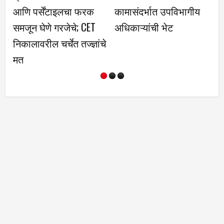
आणि पर्सेंटाइलचा फरक
कामासंदर्भात उपविभागीय
दु
समजून घेणे गरजेचे; CET
अधिकाऱ्यांची भेट
निकालावरील चर्चेत तज्ज्ञांचे
मत