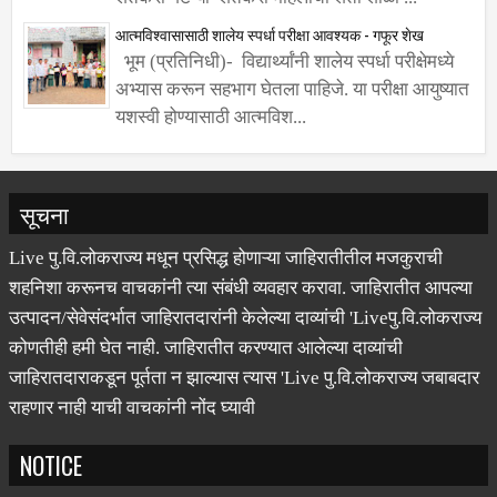
आत्मविश्वासासाठी शालेय स्पर्धा परीक्षा आवश्यक - गफूर शेख
भूम (प्रतिनिधी)- विद्यार्थ्यांनी शालेय स्पर्धा परीक्षेमध्ये
अभ्यास करून सहभाग घेतला पाहिजे. या परीक्षा आयुष्यात
यशस्वी होण्यासाठी आत्मविश...
सूचना
Live पु.वि.लोकराज्य मधून प्रसिद्ध होणाऱ्या जाहिरातीतील मजकुराची
शहनिशा करूनच वाचकांनी त्या संबंधी व्यवहार करावा. जाहिरातीत आपल्या
उत्पादन/सेवेसंदर्भात जाहिरातदारांनी केलेल्या दाव्यांची 'Liveपु.वि.लोकराज्य
कोणतीही हमी घेत नाही. जाहिरातीत करण्यात आलेल्या दाव्यांची
जाहिरातदाराकडून पूर्तता न झाल्यास त्यास 'Live पु.वि.लोकराज्य जबाबदार
राहणार नाही याची वाचकांनी नोंद घ्यावी
NOTICE