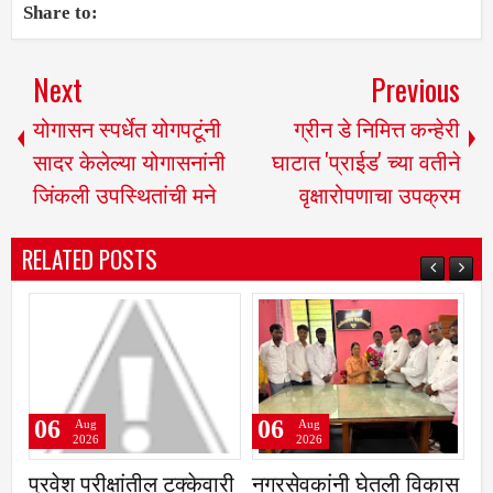
Share to:
Next
Previous
योगासन स्पर्धेत योगपटूंनी
ग्रीन डे निमित्त कन्हेरी
सादर केलेल्या योगासनांनी
घाटात 'प्राईड' च्या वतीने
जिंकली उपस्थितांची मने
वृक्षारोपणाचा उपक्रम
RELATED POSTS
06
06
Aug
Aug
2026
2026
प्रवेश परीक्षांतील टक्केवारी
नगरसेवकांनी घेतली विकास
ब