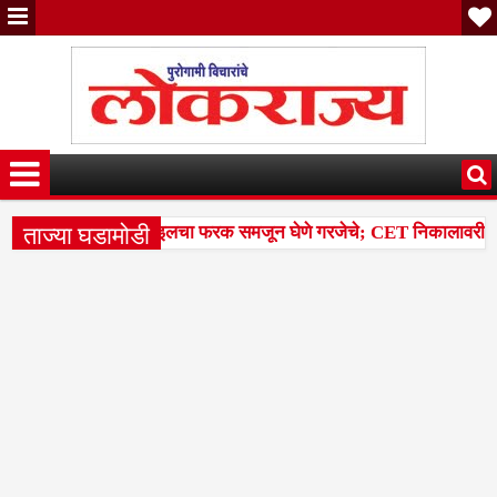
ताज्या घडामोडी
तील टक्केवारी आणि पर्सेंटाइलचा फरक समजून घेणे गरजेचे; CET निकालावरील चर्च
ेल्या 14 मंडळांसह 43 मंडळांना पिक कापणी प्रयोगाद्वारे देण्यासंदर्भात सुना