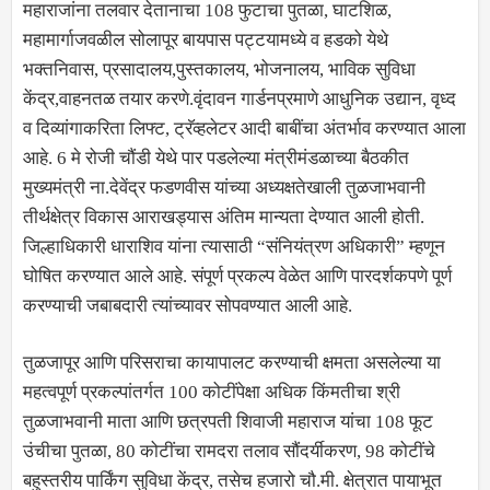
महाराजांना तलवार देतानाचा 108 फुटाचा पुतळा, घाटशिळ,
महामार्गाजवळील सोलापूर बायपास पट्टयामध्ये व हडको येथे
भक्तनिवास, प्रसादालय,पुस्तकालय, भोजनालय, भाविक सुविधा
केंद्र,वाहनतळ तयार करणे.वृंदावन गार्डनप्रमाणे आधुनिक उद्यान, वृध्द
व दिव्यांगाकरिता लिफ्ट, ट्रॅव्हलेटर आदी बाबींचा अंतर्भाव करण्यात आला
आहे. 6 मे रोजी चौंडी येथे पार पडलेल्या मंत्रीमंडळाच्या बैठकीत
मुख्यमंत्री ना.देवेंद्र फडणवीस यांच्या अध्यक्षतेखाली तुळजाभवानी
तीर्थक्षेत्र विकास आराखड्यास अंतिम मान्यता देण्यात आली होती.
जिल्हाधिकारी धाराशिव यांना त्यासाठी “संनियंत्रण अधिकारी” म्हणून
घोषित करण्यात आले आहे. संपूर्ण प्रकल्प वेळेत आणि पारदर्शकपणे पूर्ण
करण्याची जबाबदारी त्यांच्यावर सोपवण्यात आली आहे.
तुळजापूर आणि परिसराचा कायापालट करण्याची क्षमता असलेल्या या
महत्वपूर्ण प्रकल्पांतर्गत 100 कोटींपेक्षा अधिक किंमतीचा श्री
तुळजाभवानी माता आणि छत्रपती शिवाजी महाराज यांचा 108 फूट
उंचीचा पुतळा, 80 कोटींचा रामदरा तलाव सौंदर्यीकरण, 98 कोटींचे
बहुस्तरीय पार्किंग सुविधा केंद्र, तसेच हजारो चौ.मी. क्षेत्रात पायाभूत