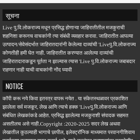
Live पु.वि.लोकराज्य मधून प्रसिद्ध होणाऱ्या जाहिरातीतील मजकुराची
शहनिशा करूनच वाचकांनी त्या संबंधी व्यवहार करावा. जाहिरातीत आपल्या
उत्पादन/सेवेसंदर्भात जाहिरातदारांनी केलेल्या दाव्यांची 'Liveपु.वि.लोकराज्य
कोणतीही हमी घेत नाही. जाहिरातीत करण्यात आलेल्या दाव्यांची
जाहिरातदाराकडून पूर्तता न झाल्यास त्यास 'Live पु.वि.लोकराज्य जबाबदार
राहणार नाही याची वाचकांनी नोंद घ्यावी
NOTICE
कॉपी करू नये किवा इतरत्र वापरू नयेत . या संकेतस्थळावर प्रकाशित
झालेला सर्व मजकूर, लेख आणि त्याचे हक्क 'Liveपु.वि.लोकराज्य आणि
संबंधित लेखकांकडे आहेत. प्रसिद्ध झालेल्या मजकुराशी संपादक सहमत
असतीलच असे नाही.Copyright :2020-2025 सदर लेख अथवा
लेखातील कुठल्याही भागाचे छापील, इलेक्ट्रॉनिक माध्यमात परवानगीशिवाय
पुनर्मुद्रण करण्यास सक्त मनाई आहे. याचे उल्लंघन करणाऱ्यांवर कायदेशीर
कारवाई करण्यात येईल.
मुख्य संपादक-दत्ताञय उर्फ राजा प्रल्हादराव वैद्य