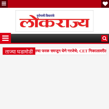
ताज्या घडामोडी
ल टक्केवारी आणि पर्सेंटाइलचा फरक समजून घेणे गरजेचे; CET निकालावरील चर्चेत
्या 14 मंडळांसह 43 मंडळांना पिक कापणी प्रयोगाद्वारे देण्यासंदर्भात सुनाव