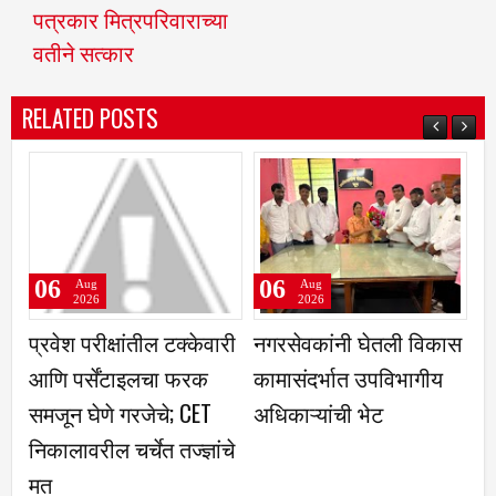
पत्रकार मित्रपरिवाराच्या
वतीने सत्कार
RELATED POSTS
06
06
06
Aug
Aug
2026
2026
नगरसेवकांनी घेतली विकास
बाळूमामा पालखीची आरती
परंड
कामासंदर्भात उपविभागीय
दुधगावकर यांच्या हस्ते
बस स
अधिकाऱ्यांची भेट