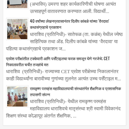
(अभाविप) उमरगा शहर कार्यकारिणीची घोषणा अत्यंत
उत्साहपूर्ण वातावरणात करण्यात आली. विद्यार्थी...
40 वर्षांच्या लेखनप्रवासानंतर दिलीप कांबळे यांच्या ‌‘वैरदावा'
कथासंग्रहाचे प्रकाशन
धाराशिव (प्रतिनिधी)- सातेफळ (ता. कळंब) येथील ज्येष्ठ
साहित्यिक तथा ॲड. दिलीप कांबळे यांच्या ‌‘वैरदावा' या
पहिल्या कथासंग्रहाचे प्रकाशन ज...
प्रवेश परीक्षांतील टक्केवारी आणि पर्सेंटाइलचा फरक समजून घेणे गरजेचे; CET
निकालावरील चर्चेत तज्ज्ञांचे मत
धाराशिव (प्रतिनिधी)- राज्याच्या CET प्रवेश परीक्षेच्या निकालानंतर
काही विद्यार्थ्यांना बारावीच्या गुणांच्या तुलनेत अत्यंत उच्च पर्सेंटाइल म...
रामकृष्ण परमहंस महाविद्यालयाची संस्थातंर्गत शैक्षणिक व प्रशासनिक
तपासणी संपन्न
धाराशिव (प्रतिनिधी)- येथील रामकृष्ण परमहंस
महाविद्यालय धाराशिवचे मातृसंस्था श्री स्वामी विवेकानंद
शिक्षण संस्था कोल्हापूर अंतर्गत शैक्षणिक, ...