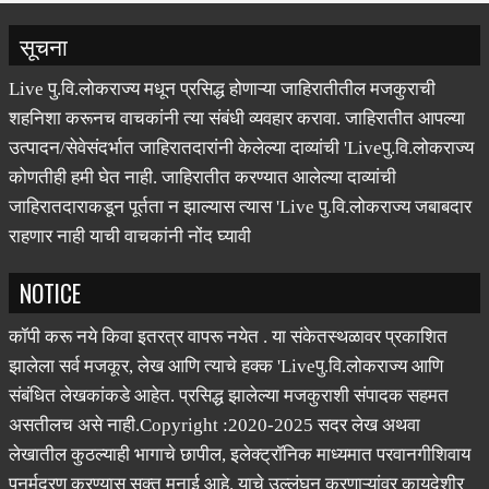
सूचना
Live पु.वि.लोकराज्य मधून प्रसिद्ध होणाऱ्या जाहिरातीतील मजकुराची
शहनिशा करूनच वाचकांनी त्या संबंधी व्यवहार करावा. जाहिरातीत आपल्या
उत्पादन/सेवेसंदर्भात जाहिरातदारांनी केलेल्या दाव्यांची 'Liveपु.वि.लोकराज्य
कोणतीही हमी घेत नाही. जाहिरातीत करण्यात आलेल्या दाव्यांची
जाहिरातदाराकडून पूर्तता न झाल्यास त्यास 'Live पु.वि.लोकराज्य जबाबदार
राहणार नाही याची वाचकांनी नोंद घ्यावी
NOTICE
कॉपी करू नये किवा इतरत्र वापरू नयेत . या संकेतस्थळावर प्रकाशित
झालेला सर्व मजकूर, लेख आणि त्याचे हक्क 'Liveपु.वि.लोकराज्य आणि
संबंधित लेखकांकडे आहेत. प्रसिद्ध झालेल्या मजकुराशी संपादक सहमत
असतीलच असे नाही.Copyright :2020-2025 सदर लेख अथवा
लेखातील कुठल्याही भागाचे छापील, इलेक्ट्रॉनिक माध्यमात परवानगीशिवाय
पुनर्मुद्रण करण्यास सक्त मनाई आहे. याचे उल्लंघन करणाऱ्यांवर कायदेशीर