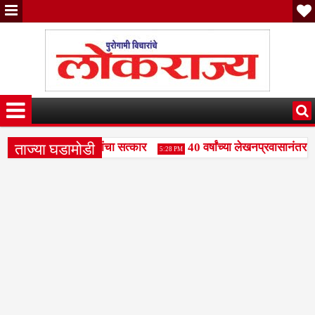
ताज्या घडामोडी
संजय पाटील दुधगावकर यांचा सत्कार
40 वर्षांच्या लेखनप्रवासानंतर दि
5:28 PM
महामंडळाला बळकटी द्या- राजभाऊ पाकले
वक्तृत्व स्पर्धेत रामकृष्ण 
3:49 PM