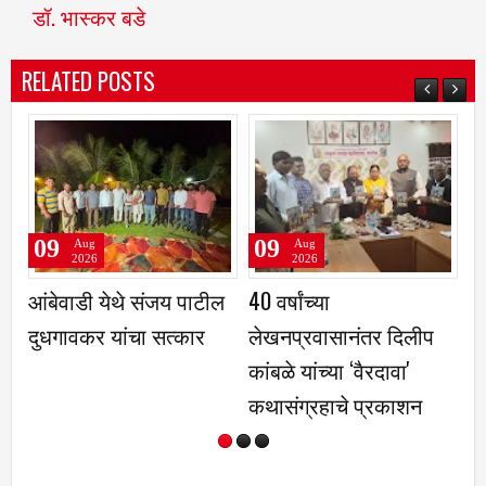
डॉ. भास्कर बडे
RELATED POSTS
09
09
Aug
Aug
2026
2026
आंबेवाडी येथे संजय पाटील
40 वर्षांच्या
वन
दुधगावकर यांचा सत्कार
लेखनप्रवासानंतर दिलीप
जी
कांबळे यांच्या ‌‘वैरदावा'
आध
कथासंग्रहाचे प्रकाशन
स
कर
य