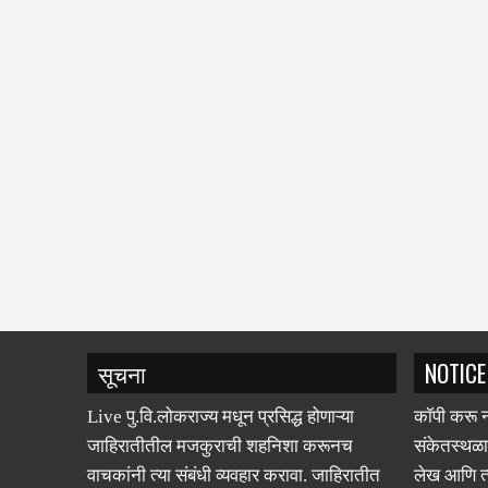
सूचना
NOTICE
Live पु.वि.लोकराज्य मधून प्रसिद्ध होणाऱ्या
कॉपी करू न
जाहिरातीतील मजकुराची शहनिशा करूनच
संकेतस्थळा
वाचकांनी त्या संबंधी व्यवहार करावा. जाहिरातीत
लेख आणि त्