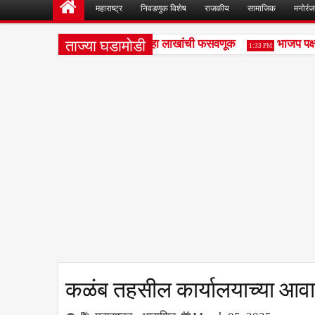
महाराष्ट्र
निवडणुक विशेष
राजकीय
सामाजिक
मनोरं
ताज्या घडामोडी
क खरेदी-विक्री व्यवहारातून साडेदहा लाखांची फसवणूक
भाजप पक्षान
1:33 PM
कळंब तहसील कार्यालयाच्या आ