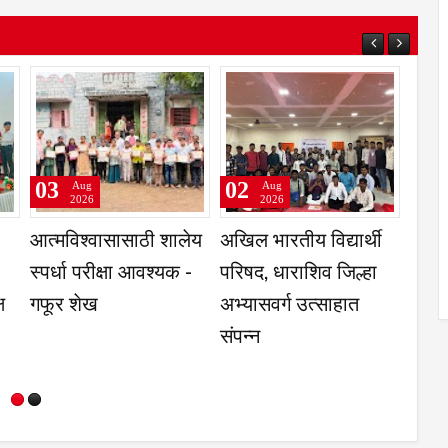
03
03
Aug
Aug
2026
2026
ंघटनेच्या
ट्रक खरेदी-विक्री
भाजप पक्षाने नव्यांना
ाध्यक्षपदी
व्यवहारातून साडेदहा
मोठ्या मनाने सामील
लशेट्टी;
लाखांची फसवणूक
करून घेतले म्हणूनच पक
तारावर भर
मोठा झाला- आमदार
बसवराज पाटील