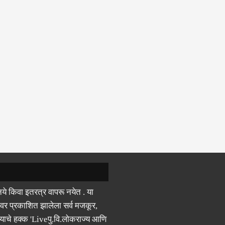
ये किवा इतरत्र वापरू नयेत . या
वर प्रकाशित झालेला सर्व मजकूर,
याचे हक्क 'Liveपु.वि.लोकराज्य आणि