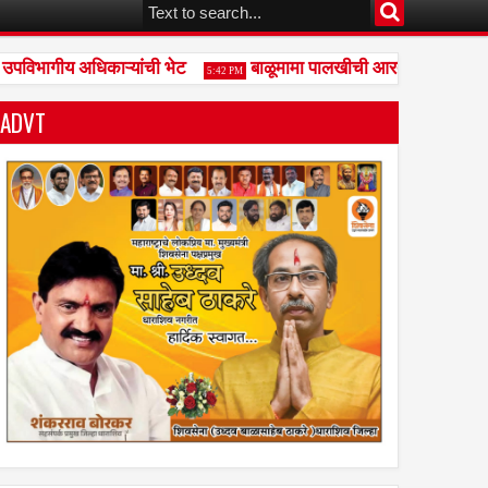
िभागीय अधिकाऱ्यांची भेट
बाळूमामा पालखीची आरती दुधगावकर यांच्या
5:42 PM
ADVT