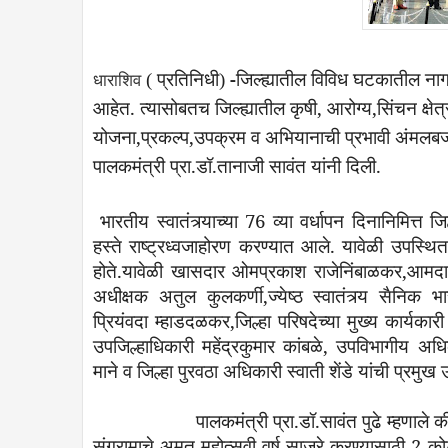
प्रतिनिधी
-
जिल्ह्यातील
विविध
घटकातील
नाग
(
)
धाराशिव
आहेत
.
त्यासोबतच
जिल्ह्यातील
कृषी
,
आरोग्य
,
सिंचन
क्षे
योजना
,
प्रकल्प
,
उपक्रम
व
अभियानाची
प्रभावी
अंमलबज
पालकमंत्री
प्रा
.
डॉ
.
तानाजी
सावंत
यांनी
दिली
.
भारतीय
स्वातंत्र्याच्या
76
व्या
वर्धापन
दिनानिमित्त
जि
हस्ते
राष्ट्रध्वजाहोरण
करण्यात
आले
.
यावेळी
उपस्थिता
होते
.
यावेळी
खासदार
ओमप्रकाश
राजेनिंबाळकर
,
आमदा
अधीक्षक
अतुल
कुलकर्णी
,
ज्येष्ठ
स्वातंत्र्य
सैनिक
भा
प्रियंवदा
म्हाडदळकर
,
जिल्हा
परिषदेच्या
मुख्य
कार्यकारी
उपजिल्हाधिकारी
महेंद्रकुमार
कांबळे
,
उपविभागीय
अधि
माने
व
जिल्हा
पुरवठा
अधिकारी
स्वाती
शेंडे
यांची
प्रमुख
पालकमंत्री
प्रा
.
डॉ
.
सावंत
पुढे
म्हणाले
क
संग्रामाचे
अमृत
महोत्सवी
वर्ष
साजरे
करण्यासाठी
2
को