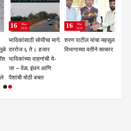
16
15
16
Mar
Mar
2026
2026
गॅस एजन्सीकडे
महाराष्ट्र सरकारच्या
भाविक
कार
अनावश्यक गर्दी टाळा ;
नियोजन शून्य कारभारामुळे
दररो
घरपोच सिलेंडर सेवेचा
जनतेला स्वयंपाकाच्या गॅस
भाविक
वापर करा - जिल्हा
तुटवड्याचा सर्वाधिक
जा –
प्रशासनाचे आवाहन
फटका - ॲड.रेवण भोसले
पैशां