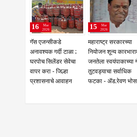
16
16
Mar
Mar
2026
2026
इंडिया वादो रियू कराटे डो
जनतेच्या आशीर्वादामुळे
फेडेरेशनच्या वतीने कराटे
उत्कृष्ट खासदार पुरस्
बेल्ट ग्रेडेशन परीक्षा
मिळण्याचा मान – खा.
उत्साहात
ओमप्रकाश
राजेनिंबाळकर