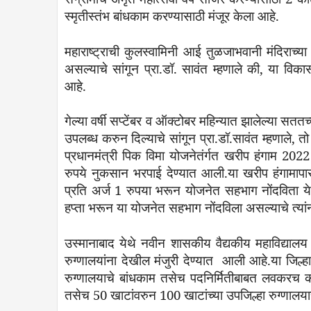
स्मृतीस्तंभ
बांधकाम
करण्यासाठी
मंजूर
केला
आहे
महाराष्ट्राची
कुलस्वामिनी
आई
तुळजाभवानी
मंदिराच्या
असल्याचे
सांगून
प्रा
.
डॉ
.
सावंत
म्हणाले
की
,
या
विका
आहे
.
गेल्या
वर्षी
सप्टेंबर
व
ऑक्टोबर
महिन्यात
झालेल्या
सततच्
उपलब्ध
करुन
दिल्याचे
सांगून
प्रा
.
डॉ
.
सावंत
म्हणाले
,
तो
प्रधानमंत्री
पिक
विमा
योजनेतंर्गत
खरीप
हंगाम
202
रुपये
नुकसान
भरपाई
देण्यात
आली
.
या
खरीप
हंगामापा
प्रति
अर्ज
1
रुपया
भरून
योजनेत
सहभाग
नोंदविता
य
हप्ता
भरून
या
योजनेत
सहभाग
नोंदविला
असल्याचे
त्यां
उस्मानाबाद
येथे
नवीन
शासकीय
वैद्यकीय
महाविद्यालय
रुग्णालयांना
देखील
मंजुरी
देण्यात
आली
आहे
.
या
जिल्हा
रुग्णालयाचे
बांधकाम
तसेच
पदनिर्मितीबाबत
लवकरच
क
तसेच
50
खाटांवरुन
100
खाटांच्या
उपजिल्हा
रुग्णालय