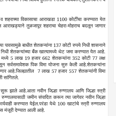
.
व
शहराच्या
विकासाचा
आराखडा
1100
कोटींचा
करण्यात
येत
स
आराखड्याने
तुळजापूर
शहराचा
चेहरा
-
मोहराच
बदलून
जाणार
या
पावसामुळे
बाधीत
शेतकऱ्यांना
137
कोटी
रुपये
निधी
शासनाने
निधी
शेतकऱ्यांच्या
बँक
खात्यामध्ये
थेट
जमा
करण्यात
येत
आहे
.
2
मध्ये
5
लाख
19
हजार
662
शेतकऱ्यांना
352
कोटी
77
लक्ष
सून
सर्वसमावेशक
पिक
विमा
योजना
सुरु
केली
आहे
.
शेतकऱ्यांना
ेणार
आहे
.
जिल्ह्यातील
7
लाख
57
हजार
557
शेतकऱ्यांनी
विमा
नी
सांगितले
.
सुरू
झाले
आहे
.
आता
नवीन
जिल्हा
रुग्णालय
आणि
जिल्हा
स्त्री
रुग्णालयासाठी
जमीन
संपादित
करून
त्या
जागेवर
नवीन
जिल्हा
ार्यवाही
करण्यात
येईल
.
परंडा
येथे
100
खाटांचे
स्त्री
रुग्णालय
ास
मंजूरी
देण्यात
आली
आहे
.