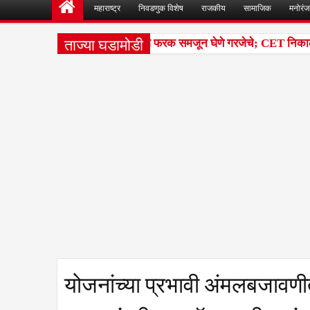
महाराष्ट्र
निवडणुक विशेष
राजकीय
सामाजिक
मनोरं
ताज्या घडामोडी
क्षांतील टक्केवारी आणि पर्सेंटाइलचा फरक समजून घेणे गरजेचे; CET निकालावरील
योजनांच्या प्रभावी अंमलबजावणीत