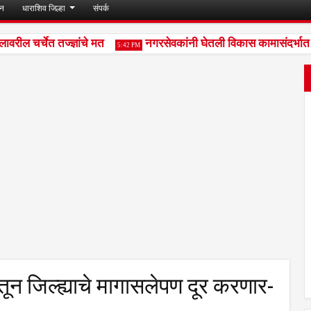
जन
धाराशिव जिल्हा
संपर्क
 चर्चेत तज्ज्ञांचे मत
नगरसेवकांनी घेतली विकास कामासंदर्भात उपव
5:42 PM
ून जिल्ह्याचे मागासलेपण दूर करणार-