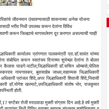
रिकांचे
जीवनमान
उंचावण्यासाठी
शासनाच्या
अनेक
योजना
त्रासाठी
भरीव
निधी
उपलब्ध
करून
देतांना
विविध
ावणी
करून
जिल्ह्याचे
मागासलेपण
दूर
करणार
असल्याची
ग्वाही
ल्हाधिकारी
कार्यालय
प्रांगणात
पालकमंत्री
प्रा
.
डॉ
.
सावंत
यांच्या
ंना
संबोधित
करून
स्वातंत्र्य
दिनाच्या
शुभेच्छा
देतांना
ते
बोलत
र
कैलास
घाडगे
-
पाटील
,
जिल्हाधिकारी
डॉ
.
सचिन
ओम्बासे
,
पोलिस
स्करराव
नायगावकर
,
बुवासाहेब
जाधव
,
सहाय्यक
जिल्हाधिकारी
अधिकारी
प्रांजल
शिंदे
,
अपर
जिल्हाधिकारी
शिवाजी
शिंदे
,
निवासी
कारी
डॉ
.
योगेश
खरमाटे
,
उपजिल्हाधिकारी
संतोष
भोर
,
राजकुमार
उपस्थिती
होती
.
ी
,17
सप्टेंबर
रोजी
मराठवाडा
मुक्ती
संग्राम
दिन
आहे
.
हे
वर्ष
मुक्ती
टी
रुपयांचा
निधी
विविध
हुतात्मा
स्मारक
बांधकाम
,
सुशोभिकरण
व