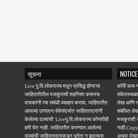
सूचना
NOTICE
Live पु.वि.लोकराज्य मधून प्रसिद्ध होणाऱ्या
कॉपी करू न
जाहिरातीतील मजकुराची शहनिशा करूनच
संकेतस्थळा
वाचकांनी त्या संबंधी व्यवहार करावा. जाहिरातीत
लेख आणि त्
आपल्या उत्पादन/सेवेसंदर्भात जाहिरातदारांनी
संबंधित लेख
केलेल्या दाव्यांची 'Liveपु.वि.लोकराज्य कोणतीही
मजकुराशी
हमी घेत नाही. जाहिरातीत करण्यात आलेल्या
नाही.Copy
दाव्यांची जाहिरातदाराकडून पूर्तता न झाल्यास
अथवा लेखात