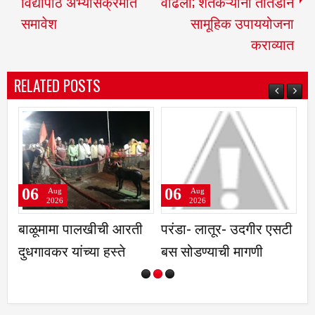
विद्यापीठ अभ्यासक्रमात
वाढला; शेतकऱ्यांनी तातडीने
समावेश
सामूहिक उपाययोजना
कराव्यात
RELATED POSTS
06
06
g
Aug
Aug
26
2026
2026
मा पालखीची आरती
परंडा- लातूर- उदगीर एसटी
रात्री सात ते 
 यांच्या हस्ते
बस सोडण्याची मागणी
मोबाईल व टीव्ह
अर्चनाताई पाट
नाविन्यपूर्ण 