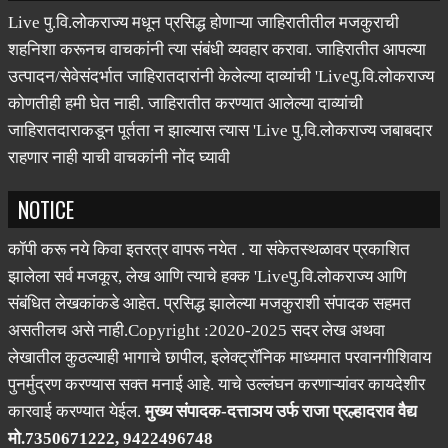
सूचना
Live पु.वि.लोकराज्य मधून प्रसिद्ध होणाऱ्या जाहिरातीतील मजकुराची
शहनिशा करूनच वाचकांनी त्या संबंधी व्यवहार करावा. जाहिरातीत आपल्या
उत्पादन/सेवेसंदर्भात जाहिरातदारांनी केलेल्या दाव्यांची 'Liveपु.वि.लोकराज्य
कोणतीही हमी घेत नाही. जाहिरातीत करण्यात आलेल्या दाव्यांची
जाहिरातदाराकडून पूर्तता न झाल्यास त्यास 'Live पु.वि.लोकराज्य जबाबदार
राहणार नाही याची वाचकांनी नोंद घ्यावी
NOTICE
कॉपी करू नये किवा इतरत्र वापरू नयेत . या संकेतस्थळावर प्रकाशित
झालेला सर्व मजकूर, लेख आणि त्याचे हक्क 'Liveपु.वि.लोकराज्य आणि
संबंधित लेखकांकडे आहेत. प्रसिद्ध झालेल्या मजकुराशी संपादक सहमत
असतीलच असे नाही.Copyright :2020-2025 सदर लेख अथवा
लेखातील कुठल्याही भागाचे छापील, इलेक्ट्रॉनिक माध्यमात परवानगीशिवाय
पुनर्मुद्रण करण्यास सक्त मनाई आहे. याचे उल्लंघन करणाऱ्यांवर कायदेशीर
कारवाई करण्यात येईल.
मुख्य संपादक-दत्ताञय उर्फ राजा प्रल्हादराव वैद्य