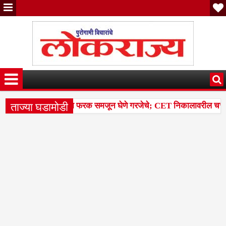
ताज्या घडामोडी
क्केवारी आणि पर्सेंटाइलचा फरक समजून घेणे गरजेचे; CET निकालावरील चर्चेत तज
ा 14 मंडळांसह 43 मंडळांना पिक कापणी प्रयोगाद्वारे देण्यासंदर्भात सुनावणी 