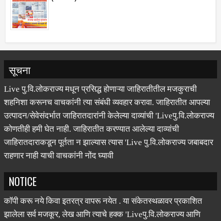
सूचना
Live पु.वि.लोकराज्य मधून प्रसिद्ध होणाऱ्या जाहिरातीतील मजकुराची
शहनिशा करूनच वाचकांनी त्या संबंधी व्यवहार करावा. जाहिरातीत आपल्या
उत्पादन/सेवेसंदर्भात जाहिरातदारांनी केलेल्या दाव्यांची 'Liveपु.वि.लोकराज्य
कोणतीही हमी घेत नाही. जाहिरातीत करण्यात आलेल्या दाव्यांची
जाहिरातदाराकडून पूर्तता न झाल्यास त्यास 'Live पु.वि.लोकराज्य जबाबदार
राहणार नाही याची वाचकांनी नोंद घ्यावी
NOTICE
कॉपी करू नये किवा इतरत्र वापरू नयेत . या संकेतस्थळावर प्रकाशित
झालेला सर्व मजकूर, लेख आणि त्याचे हक्क 'Liveपु.वि.लोकराज्य आणि
संबंधित लेखकांकडे आहेत. प्रसिद्ध झालेल्या मजकुराशी संपादक सहमत