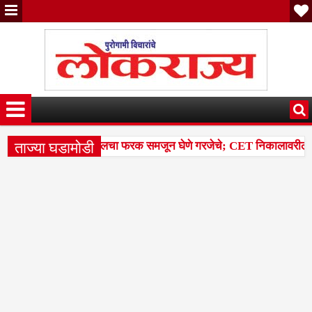
ताज्या घडामोडी
ील टक्केवारी आणि पर्सेंटाइलचा फरक समजून घेणे गरजेचे; CET निकालावरील चर्चे
ल्या 14 मंडळांसह 43 मंडळांना पिक कापणी प्रयोगाद्वारे देण्यासंदर्भात सुनाव