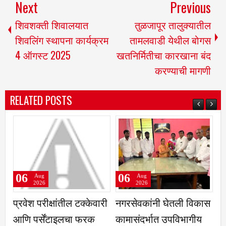
Next
Previous
शिवशक्ती शिवालयात
तुळजापूर तालुक्यातील
शिवलिंग स्थापना कार्यक्रम
तामलवाडी येथील बोगस
4 ऑगस्ट 2025
खतनिर्मितीचा कारखाना बंद
करण्याची मागणी
RELATED POSTS
06
06
Aug
Aug
2026
2026
ांतील टक्केवारी
नगरसेवकांनी घेतली विकास
बाळूमामा पालखीच
ाइलचा फरक
कामासंदर्भात उपविभागीय
दुधगावकर यांच्या हस