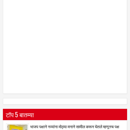
टॉप 5 बातम्या
भाजप पक्षाने नव्यांना मोठ्या मनाने सामील करून घेतले म्हणूनच पक्ष
मोठा झाला- आमदार बसवराज पाटील