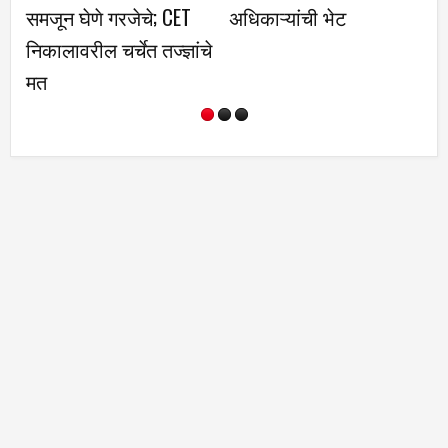
रजेचे; CET
अधिकाऱ्यांची भेट
्चेत तज्ज्ञांचे