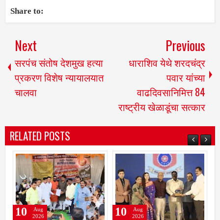
Share to:
Next
Previous
सरपंच संतोष देशमुख हत्या
धाराशिव येथे शरदचंद्र
प्रकरण विशेष न्यायालयात
पवार यांच्या
चालवा
वाढदिवसानिमित्त 84
राष्ट्रीय खेळाडूंचा सत्कार
RELATED POSTS
10
10
Aug
Aug
2026
2026