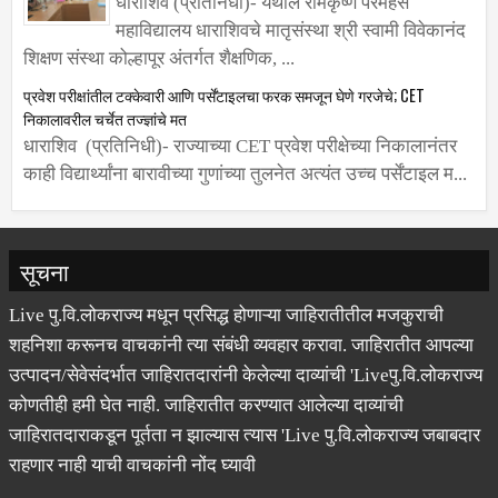
महाविद्यालय धाराशिवचे मातृसंस्था श्री स्वामी विवेकानंद
शिक्षण संस्था कोल्हापूर अंतर्गत शैक्षणिक, ...
प्रवेश परीक्षांतील टक्केवारी आणि पर्सेंटाइलचा फरक समजून घेणे गरजेचे; CET
निकालावरील चर्चेत तज्ज्ञांचे मत
धाराशिव (प्रतिनिधी)- राज्याच्या CET प्रवेश परीक्षेच्या निकालानंतर
काही विद्यार्थ्यांना बारावीच्या गुणांच्या तुलनेत अत्यंत उच्च पर्सेंटाइल म...
सूचना
Live पु.वि.लोकराज्य मधून प्रसिद्ध होणाऱ्या जाहिरातीतील मजकुराची
शहनिशा करूनच वाचकांनी त्या संबंधी व्यवहार करावा. जाहिरातीत आपल्या
उत्पादन/सेवेसंदर्भात जाहिरातदारांनी केलेल्या दाव्यांची 'Liveपु.वि.लोकराज्य
कोणतीही हमी घेत नाही. जाहिरातीत करण्यात आलेल्या दाव्यांची
जाहिरातदाराकडून पूर्तता न झाल्यास त्यास 'Live पु.वि.लोकराज्य जबाबदार
राहणार नाही याची वाचकांनी नोंद घ्यावी