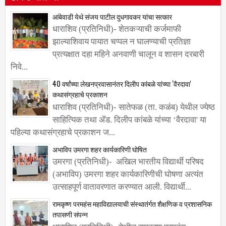
आंबेवाडी येथे संजय पाटील दुधगावकर यांचा सत्कार
धाराशिव (प्रतिनिधी)- शेतकऱ्याची कर्जमाफी
झाल्याशिवाय पायात चप्पल न घालण्याची प्रतिज्ञा
प्रत्यक्षात दहा महिने अनवाणी चालून व शासन दरबारी
निवे...
40 वर्षांच्या लेखनप्रवासानंतर दिलीप कांबळे यांच्या ‌‘वैरदावा'
कथासंग्रहाचे प्रकाशन
धाराशिव (प्रतिनिधी)- सातेफळ (ता. कळंब) येथील ज्येष्ठ
साहित्यिक तथा ॲड. दिलीप कांबळे यांच्या ‌‘वैरदावा' या
पहिल्या कथासंग्रहाचे प्रकाशन ज...
अभाविप उमरगा शहर कार्यकारिणी घोषित
उमरगा (प्रतिनिधी)- अखिल भारतीय विद्यार्थी परिषद
(अभाविप) उमरगा शहर कार्यकारिणीची घोषणा अत्यंत
उत्साहपूर्ण वातावरणात करण्यात आली. विद्यार्थी...
रामकृष्ण परमहंस महाविद्यालयाची संस्थातंर्गत शैक्षणिक व प्रशासनिक
तपासणी संपन्न
धाराशिव (प्रतिनिधी)- येथील रामकृष्ण परमहंस