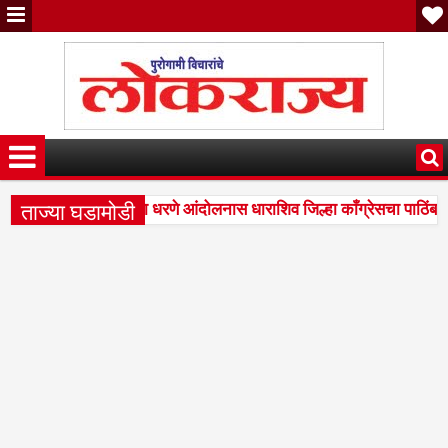
ताज्या घडामोडी
 प्रलंबित प्रश्नांसाठीच्या धरणे आंदोलनास धाराशिव जिल्हा काँग्रेसचा पाठिंबा
सुरवसे यांचे निधन