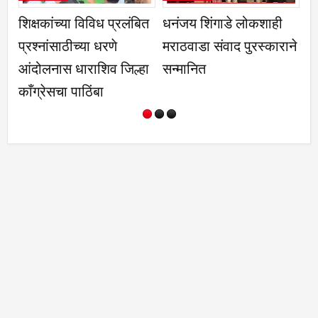
प्रलंबित
धनंजय शिंगाडे लोकशाही
पारधी समाजाच्या सुख-
े
मराठवाडा संवाद पुरस्काराने
दुःखात खंबीरपणे उभे राहू
 जिल्हा
सन्मानित
नगराध्यक्षा संयोगिता गाढव