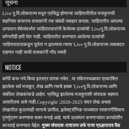
सूचना
Live पु.वि.लोकराज्य मधून प्रसिद्ध होणाऱ्या जाहिरातीतील मजकुराची
शहनिशा करूनच वाचकांनी त्या संबंधी व्यवहार करावा. जाहिरातीत आपल्या
उत्पादन/सेवेसंदर्भात जाहिरातदारांनी केलेल्या दाव्यांची 'Liveपु.वि.लोकराज्य
कोणतीही हमी घेत नाही. जाहिरातीत करण्यात आलेल्या दाव्यांची
जाहिरातदाराकडून पूर्तता न झाल्यास त्यास 'Live पु.वि.लोकराज्य जबाबदार
राहणार नाही याची वाचकांनी नोंद घ्यावी
NOTICE
कॉपी करू नये किवा इतरत्र वापरू नयेत . या संकेतस्थळावर प्रकाशित
झालेला सर्व मजकूर, लेख आणि त्याचे हक्क 'Liveपु.वि.लोकराज्य आणि
संबंधित लेखकांकडे आहेत. प्रसिद्ध झालेल्या मजकुराशी संपादक सहमत
असतीलच असे नाही.Copyright :2020-2025 सदर लेख अथवा
लेखातील कुठल्याही भागाचे छापील, इलेक्ट्रॉनिक माध्यमात परवानगीशिवाय
पुनर्मुद्रण करण्यास सक्त मनाई आहे. याचे उल्लंघन करणाऱ्यांवर कायदेशीर
कारवाई करण्यात येईल.
मुख्य संपादक-दत्ताञय उर्फ राजा प्रल्हादराव वैद्य