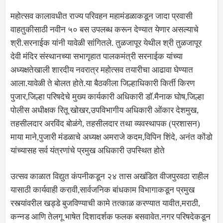
महोत्सव कालावधीत राज्य परिवहन महामंडळाकडून जादा प्रवासी
वाहतुकीसाठी नवीन ५० बस उपलब्ध करून देण्यात येणार असल्याचे
श्री.सरनाईक यांनी यावेळी सांगितले. तुळजापूर येथील श्री तुळजापूर
देवी मंदिर संस्थानच्या सभागृहात पालकमंत्री सरनाईक यांच्या
अध्यक्षतेखाली शारदीय नवरात्र महोत्सव तयारीचा आढावा घेण्यात
आला.यावेळी ते बोलत होते.या बैठकीला जिल्हाधिकारी किर्ती किरण
पुजार,जिल्हा परिषदेचे मुख्य कार्यकारी अधिकारी डॉ.मैनाक घोष,जिल्हा
पोलीस अधीक्षक रितू खोखर,उपविभागीय अधिकारी ओंकार देशमुख,
तहसीलदार अरविंद बोळंगे, तहसीलदार तथा व्यवस्थापक (प्रशासन)
माया माने,पुजारी मंडळाचे अध्यक्ष अमराजे कदम,विपिन शिंदे, अनंत कोंडो
यांच्यासह सर्व यंत्रणांचे प्रमुख अधिकारी उपस्थित होते
उत्सव काळात विद्युत कंपनीकडून २४ तास अखंडित वीजपुरवठा राहील
यासाठी कार्यवाही करावी,सार्वजनिक बांधकाम विभागाकडून प्रमुख
रस्त्यांवरील खड्डे बुजविण्याची कामे तत्काळ करण्यात यावीत,मराठी,
कन्नड आणि तेलगू भाषेत दिशादर्शक फलक बसवावेत.नगर परिषदेकडून