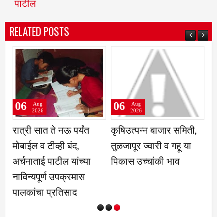
पाटील
RELATED POSTS
06
06
Aug
Aug
2026
2026
रात्री सात ते नऊ पर्यंत
कृषिउत्पन्न बाजार समिती,
प्
मोबाईल व टीव्ही बंद,
तुळजापूर ज्वारी व गहू या
आ
अर्चनाताई पाटील यांच्या
पिकास उच्चांकी भाव
सम
नाविन्यपूर्ण उपक्रमास
नि
पालकांचा प्रतिसाद
म