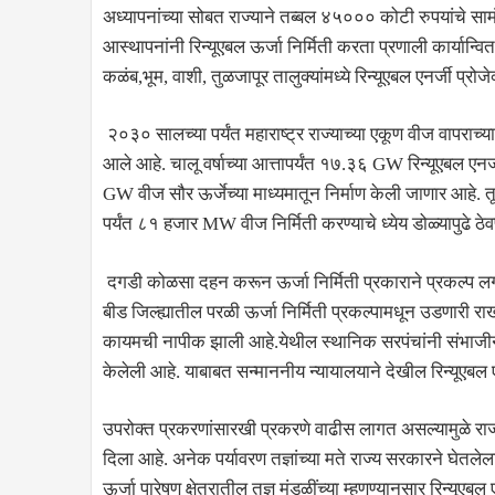
अध्यापनांच्या सोबत राज्याने तब्बल ४५००० कोटी रुपयांचे सा
आस्थापनांनी रिन्यूएबल ऊर्जा निर्मिती करता प्रणाली कार्यान्वित
कळंब,भूम, वाशी, तुळजापूर तालुक्यांमध्ये रिन्यूएबल एनर्जी प्
२०३० सालच्या पर्यंत महाराष्ट्र राज्याच्या एकूण वीज वापरा
आले आहे. चालू वर्षाच्या आत्तापर्यंत १७.३६ GW रिन्यूएबल एनर्ज
GW वीज सौर ऊर्जेच्या माध्यमातून निर्माण केली जाणार आहे. त
पर्यंत ८१ हजार MW वीज निर्मिती करण्याचे ध्येय डोळ्यापुढे ठे
दगडी कोळसा दहन करून ऊर्जा निर्मिती प्रकाराने प्रकल्प ल
बीड जिल्ह्यातील परळी ऊर्जा निर्मिती प्रकल्पामधून उडणारी 
कायमची नापीक झाली आहे.येथील स्थानिक सरपंचांनी संभाजीन
केलेली आहे. याबाबत सन्माननीय न्यायालयाने देखील रिन्यूएबल ए
उपरोक्त प्रकरणांसारखी प्रकरणे वाढीस लागत असल्यामुळे राज्य
दिला आहे. अनेक पर्यावरण तज्ञांच्या मते राज्य सरकारने घेतले
ऊर्जा पारेषण क्षेत्रातील तज्ञ मंडळींच्या म्हणण्यानुसार रिन्यूएबल