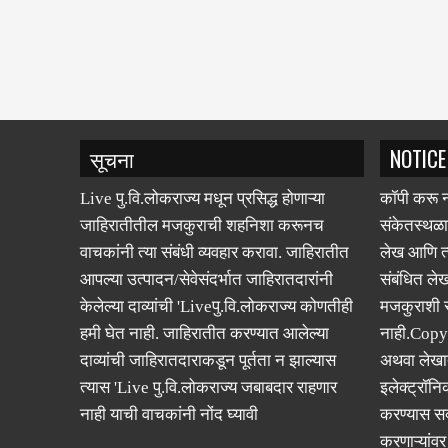
सूचना
NOTICE
Live पु.वि.लोकराज्य मधून प्रसिद्ध होणाऱ्या
कॉपी करू न
जाहिरातीतील मजकुराची शहनिशा करूनच
संकेतस्थळा
वाचकांनी त्या संबंधी व्यवहार करावा. जाहिरातीत
लेख आणि त्
आपल्या उत्पादन/सेवेसंदर्भात जाहिरातदारांनी
संबंधित लेख
केलेल्या दाव्यांची 'Liveपु.वि.लोकराज्य कोणतीही
मजकुराशी
हमी घेत नाही. जाहिरातीत करण्यात आलेल्या
नाही.Copy
दाव्यांची जाहिरातदाराकडून पूर्तता न झाल्यास
अथवा लेखात
त्यास 'Live पु.वि.लोकराज्य जबाबदार राहणार
इलेक्ट्रॉनि
नाही याची वाचकांनी नोंद घ्यावी
करण्यास सक
करणाऱ्यांव