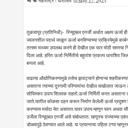
महाराष्ट्र - धाराशिव
May 17, 2025
तुळजापूर (प्रतिनिधी)- रिन्यूएबल एनर्जी अर्थात अक्षय ऊर्ज
ज्वलनशील पदार्थ जाळून ऊर्जा बनविण्याच्या प्रक्रियेमुळे का
तत्सम माध्यम उपलब्ध करणे ही देखील एक फार मोठी समस्या निर्
दिला आहे. हरित ऊर्जा निर्मितीचे बहुतांश प्रकल्प धाराशिव जिल्ह्
बनला आहे.
वाढत्या औद्योगिकरणामुळे तसेच झपाट्याने होणाऱ्या शहरीकरणामुळ
असताना त्याच्या दूरगामी परिणामांचा देखील सखोलात जाऊन अभ्
सोयिस्कर उपाय शिल्लक राहतो.ऊर्जा निर्मिती करत असताना
जाते.यातील कोळसा दहन करून निर्माण केलेली ऊर्जा प्रदूषण न
करण्यास मर्यादा येत असतात.यावर उपाय म्हणून पवन अथवा सौर 
उर्जेला रिन्यूएबल एनर्जी असे संबोधतात. म्हणूनच राज्याच्या एकंदरी
डोळ्यापुढे ठेवण्यात आले आहे. या प्रयत्नाचा पहिला टप्पा म्हणून