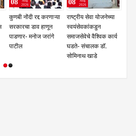
8
08
08
Aug
Aug
Aug
2026
2026
2026
राशिव येथे 11 ऑगस्ट
आय. के. एस. कंपनी व
श्रीपतराव भ
ी तेरणा अभियांत्रिकी
सेवा सहयोग फाउंडेशनच्या
हायस्कूलमध्ये
विद्याल येथे पंडित
सहकार्याने सावरगाव
परीक्षेत यश 
नदयाल उपाध्याय
शाळेतील गरजू विद्यार्थ्यांना
विद्यार्थ्यांचा
जगार मेळावा
स्कूल किट वाटप