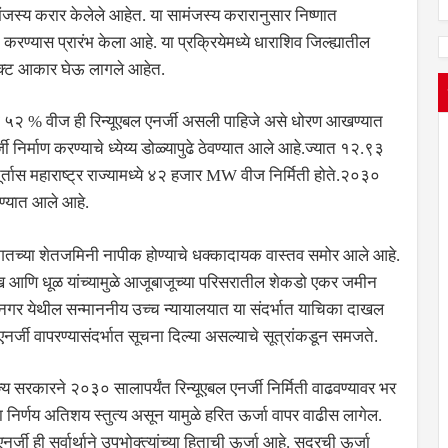
मंजस्य करार केलेले आहेत. या सामंजस्य करारानुसार निष्णात
 करण्यास प्रारंभ केला आहे. या प्रक्रियेमध्ये धाराशिव जिल्ह्यातील
रोजेक्ट आकार घेऊ लागले आहेत.
च्या ५२ % वीज ही रिन्यूएबल एनर्जी असली पाहिजे असे धोरण आखण्यात
ी निर्माण करण्याचे ध्येय्य डोळ्यापुढे ठेवण्यात आले आहे.ज्यात १२.९३
ूर्तास महाराष्ट्र राज्यामध्ये ४२ हजार MW वीज निर्मिती होते.२०३०
वण्यात आले आहे.
गतच्या शेतजमिनी नापीक होण्याचे धक्कादायक वास्तव समोर आले आहे.
राख आणि धूळ यांच्यामुळे आजूबाजूच्या परिसरातील शेकडो एकर जमीन
गर येथील सन्माननीय उच्च न्यायालयात या संदर्भात याचिका दाखल
नर्जी वापरण्यासंदर्भात सूचना दिल्या असल्याचे सूत्रांकडून समजते.
 सरकारने २०३० सालापर्यंत रिन्यूएबल एनर्जी निर्मिती वाढवण्यावर भर
ला निर्णय अतिशय स्तुत्य असून यामुळे हरित ऊर्जा वापर वाढीस लागेल.
 एनर्जी ही सर्वार्थाने उपभोक्त्यांच्या हिताची ऊर्जा आहे. सदरची ऊर्जा