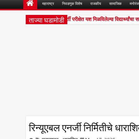
महाराष्ट्र
निवडणुक विशेष
राजकीय
सामाजिक
मनोरं
ताज्या घडामोडी
ीपतराव भोसले हायस्कूलमध्ये शिष्यवर्ती परीक्षेत यश मिळविलेल्या विद्यार्थ्यांचा सत्
रिन्यूएबल एनर्जी निर्मितीचे धाराश